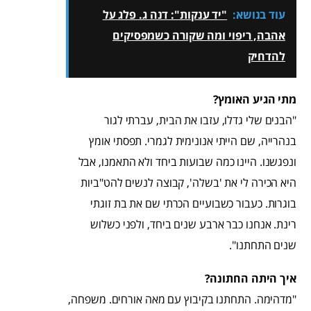
עוד בנושא:
"יד ענקות": דנה ג. פלג על
אהבה, ריפוי ומה שקורה כשמפסיקים
להדחיק
מתי הגיע האומץ?
"הבנים שלי גדלו, עזבו את הבית, עברתי לגור
בנהרייה, שם הייתי אנונימית לגמרי. תפסתי אומץ
ונפגשנו. היינו כמה שבועות ביחד ולא התאמנו, אבל
היא הכירה לי את 'בשלה', קבוצה לנשים להט"ביות
בוגרות. כעבור כשבועיים הכרתי שם את בת זוגתי
רינת. אנחנו כבר ארבע שנים ביחד, ולפני כשלוש
שנים התחתנו".
איך היתה החתונה?
"מדהימה. התחתנו בקיבוץ עם מאה אורחים. משפחה,