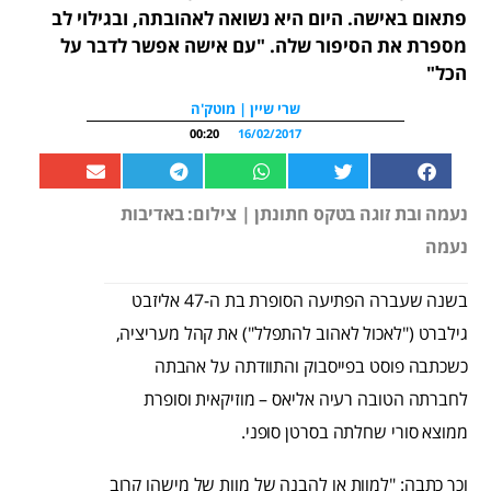
פתאום באישה. היום היא נשואה לאהובתה, ובגילוי לב
מספרת את הסיפור שלה. "עם אישה אפשר לדבר על
הכל"
שרי שיין | מוטק'ה
00:20
16/02/2017
נעמה ובת זוגה בטקס חתונתן | צילום: באדיבות
נעמה
בשנה שעברה הפתיעה הסופרת בת ה-47 אליזבט
גילברט ("לאכול לאהוב להתפלל") את קהל מעריציה,
כשכתבה פוסט בפייסבוק והתוודתה על אהבתה
לחברתה הטובה רעיה אליאס – מוזיקאית וסופרת
ממוצא סורי שחלתה בסרטן סופני.
וכך כתבה: "למוות או להבנה של מוות של מישהו קרוב