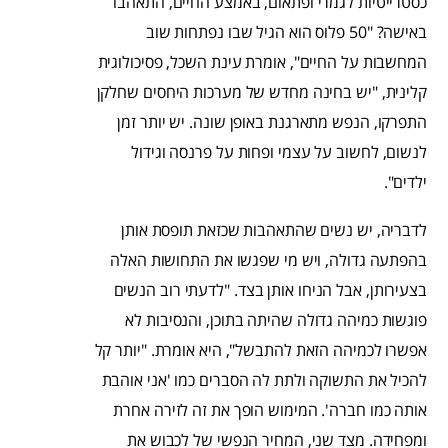
כסטרייטיות לגמרי ופתאום, באמצע החיים, התאהבו
באישה? "50 פלוס הוא הגיל שבו נפתחות שוב
המחשבות על החיים", אומרת עינת השכל, פסיכולוגית
קלינית, "יש בחינה מחדש של מערכות היחסים שחלקן
התפרקו, הנפש מתארגנת באופן שונה. יש יותר זמן
לנשום, לחשוב על עצמי ופחות על פרנסה וגידול
ילדים".
לדבריה, יש נשים שהתאהבות שכזאת תופסת אותן
בהפתעה גדולה, ויש מי שפגשו את התחושות האלה
בצעירותן, אבל הניחו אותן בצד. "לדעתי רוב הנשים
פוגשות כמיהה גדולה שהיתה בתוכן, והנסיבות לא
אפשרו לכמיהה הזאת להתבשל", היא אומרת. "יותר קל
להכיל את התשוקה ולתת לה הסברים כמו 'אני אוהבת
אותה כמו חברה'. המימוש הופך את זה לזירה אחרת
ומפחידה. מצד שני, המחיר הנפשי של לכבוש את