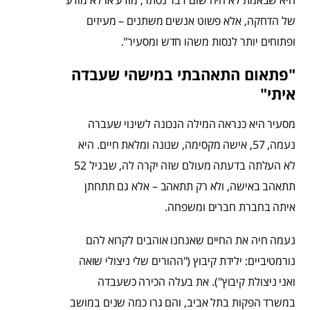
היא שבאמת לא היה שום דבר נסתר, מודע או לא מודע
של הדחקה, אלא פשוט אנשים משתנים – מעיזים
ופתוחים יותר לנסות משהו חדש ומסעיר".
"פתאום התאהבתי במישהי שעבדה
איתי"
מסעיר היא כנראה המילה הנכונה לשינוי שעברה
נעמה, 57, אישה מקסימה, שנונה ומלאת חיים. היא
לא העלתה בדעתה מעולם שזה יקרה לה, שבגיל 52
תתאהב באישה, ולא רק תתאהב – אלא גם תתחתן
איתה בחברת חברים ומשפחה.
נעמה חיה את החיים שאנחנו אוהבים לקרוא להם
נורמטיביים: ילידת קיבוץ ("ההורים שלי ניצולי שואה
ואני ניצולת קיבוץ"). את בעלה הכירה כשעבדה
במשרד הפקות בתל אביב, והם גרו כמה שנים במושב