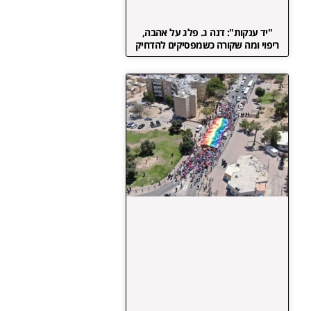
"יד ענקות": דנה ג. פלג על אהבה,
ריפוי ומה שקורה כשמפסיקים להדחיק