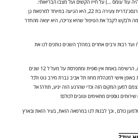
יה עוד עומס …) על חייו הקשים ועל מצבו הבריאותי.
מטופלת שניה, הגיעה אלי לפני שבוע למרפאה החדשה, נערה טרנסג'נדרית צעירה בת 22, היא הגיעה במיוחד למרפאת גן
עצמה ולבקש לקבל את הטיפול שהיא צריכה, היא יצאה מהחדר
 ועד רבות ורבים אחרים במהלך השנים נותנים לנו את
תודה רבה לאנשים היקרים שהצליחו לעזור וליצור את המקום הזה, הרשימה באמת אין סופית ומתפרסת על מעל ל 12 שנים
 באופן אישי למנהלת מחוז תל אביב גברת מירב גוט ולכל
עצמם למען המקום הזה וכדי שהרגע הזה יגיע, תודה! אל
ירותים נוספים מתאימים וטובים לכולם!
מען כולם , וכך לבנות לנו במרפאה הזאת, בעיר הזאת ובארץ
א עוד?