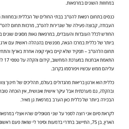
במחוזות השונים במרפאות.
כנסים בתחום רפואת להט"ב בבתי החולים של הכללית ובמחוזות ה
העבודה, קבוצה פעילה של שגרירות להט"ב, מרכזות תחום להט"ב
החודש לכלל העובדות והעובדים, במרפאות גאות מסוגים שונים ב
ביותר של כללית במרכז הגאה, מפגשים בהנהלה ראשית עם ארגונ
תחום הלהט"ב – תפקיד שלא קיים באף קופה אחרת בארץ! והתחלנ
התאמ
עליהם ממש עכשיו ויפורסמו בקרוב.
כללית הוא ארגון בריאות מהגדולים בעולם, תהליכים של חינוך צוות
ובהקלה, גם מערכתית אבל עיקר אישית ואנושית, אין הוכחה טו
הבכירה ביותר של כללית כאן הערב במרפאת גן מאיר.
לקראת סיום אני רוצה לספר על שני מטופלים שהיו אצלי במרפא
הארץ, בן 75, התיישב בחדרי בדמעות וסיפר לי שזאת פעם ר