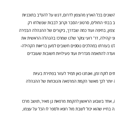
שונים בכל הארץ מהצפון לדרום, דגש על להט"ב בתוכניות
 בבתי החולים, סרטוני הסבר וקרוב לבבות שנשלחו רק
צפון, בחיפה ועוד כמה שבדרך, ביקורים של ההנהלה הבכירה
י קהילה, דר' רועי צוקר שלנו שמרכז בהנהלה הראשית את
ו בעזרתו במהלכים נוספים חשובים למען בריאות הקהילה-
ת אבחנות במערכת המחשוב, קידום והקלה על טפסי 17 לוועדה להתאמה מגדרית ועוד פעילויות חשובות שעובדים
ים לוקח זמן, ואנחנו כאן תמיד לעזור בפתירת בעיות
בה יותר לכך מאשר הקמת המרפאה והנוכחות של ההנהלה
ה, אחד בשבוע הראשון להקמת מרפאת גן מאיר, תושב מרכז
אשונה בחייו שהוא יכול לשבת מול רופא ולספר לו הכל על עצמו,