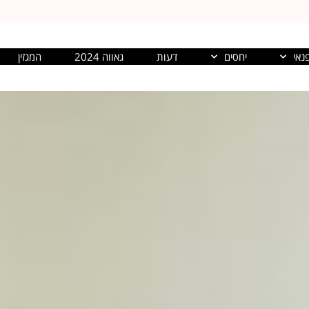
נאי
יחסים
דעות
גאווה 2024
המגזין