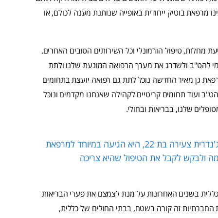
ו מרפאת בוטיק ייחודית באופייה שנותנת מענה לכולם, או
ת מחלות, טיפול הורמונלי וכל השירותים הטובים האחרים.
י להט"ב ולשדרג את מערך הרפואה המונעת שלנו ולתת
פאת גן מאיר החדשה נוכל לתת גם רפואה יועצת בתחומים
להט"ב ועוד תחומים קריטיים לקהילה שאנחנו מקדמים ונוכל
ופלים שלנו, בבריאות ובחולי.
הגיעה אלי לפני שבוע למרפאה החדשה, נערה טרנסג'נדרית צעירה בת 22, היא הגיעה במיוחד למרפאת
עצמה ולבקש לקבל את הטיפול שהיא צריכה
כללית בשנים האחרונות על מנת לצמצם את פערי הבריאות
החברתיות זה קורה בשטח, בבתי החולים של כללית,