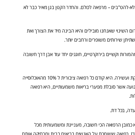
לא-להט"בים – מרפאה לכולם. והחדר הקטן בגן מאיר כבר לא
ם השינוי שאנחנו מובילים והיא הבינה מיד את הצורך ואת
יתן שירותים משופרים ורחבים יותר.
מורות וקשיים בירוקרטיים, חוגגים יחד עוד אבן דרך חשובה
חשוב לזכור שרפואת להט"ב היא לא רפואה פרטית לקהילה מפונקת ועשירה. היא קודם כל רפואה ציבורית ל 10% מהאוכלוסייה
עה אשר סובלת מפערי בריאות משמעותיים, היא רפואה
ת.
עדה, בכל דת.
ת המשפחה, שהיא כמובן הרפואה הכי חשובה, מעניינת ומשמעותית מכל
, רפואה ששומרת על האנשים בריאים בבית ומרחיקה אותם