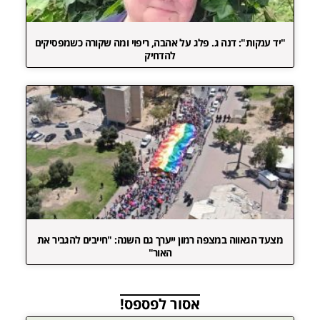
"יד ענקות": דנה ג. פלג על אהבה, ריפוי ומה שקורה כשמפסיקים
להדחיק
מצעד הגאווה במצפה רמון ייערך גם השנה: "חייבים להגביר את
האור"
אסור לפספס!