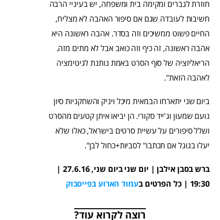
חוזרת לגברים ומקימה בית ומשפחה, יש בעיניי הרבה
חשיבות לעובדה שגם אם סיפור האהבה לא מצליח,
החיים פשוט ממשיכים וזה בסדר. אהבה ראשונה היא
אהבה ראשונה, זה כיף וזה כואב אבל לא מתים מזה.
הריאליזציה של סוף הסרט באמת נותנת לגיטימציה
לאהבה הזאת".
ביום שני יתארחו הבמאית מיכל ויניק והשחקניות סיון
נועם שמעון וג'ייד סקורי. הן יביאו איתן קטעים מהסרט
ושלל סיפורים על עשיית סרטים בישראל, כאלו שלא
יעלו בגוגל אם תכתבו" לסביות+כחול לבן".
ברש בסבן אילבן | יום שני ביום שני, 27.6.16 |
19:30 | כל הפרטים ב
עמוד הארוע בפייסבוק
רוצה לקרוא עוד?