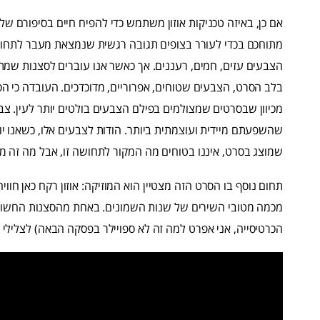
מתוחכם בכדי לעורר בצופים תגובה רגשית שנמצאת מעבר לתחום 
הצבעים עזים, חמים, רעננים. אך כאשר אנו עוברים לסצנות ש
בלב הסרט, הצבעים שטוחים, אפרוריים, מדוכדכים. העובדה כי ה
מכיוון שבסרטים שמצולמים בפילם הצבעים בולטים יותר לעין. צב
שהשפעתם מיידית ועוצמתית ביותר. הודות לצבעים אלו, כשאנו יו
שמוצג בסרט, איננו בטוחים מה המקור לתחושה זו, אבל מה זה 
תחום נוסף בו הסרט הזה מצטיין הוא המוזיקה: אוזון רקח כאן חוו
מכמה מטובי השירים של שנות השמונים. באחת מהסצנות החשובות
הכרטיסייה, אני אפרט למה זה לא ספויילר בפסקה הבאה) לצלילי השיר "sailing" של רוד סטיוארט, וזה 