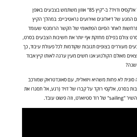
אם כן, באיזה טכניקות אוזון משתמש כדי להפיח חיים בסיפורם של אלקסיס ודויד? ב-"קיץ 85" אוזון משתמש בצבעים באופן
המגע של דיאלוגים ואירועים נראטיביים: במהלך הקיץ
מתרחשות לאחר הסיום הפתאומי של הקשר הרומנטי שעומד
סרט צולם בפילם מחזקת אף יותר את חשיבות הצבעים בסרט,
עים מעוררים בצופים תגובות שקודמות לכל פעולת עיבוד, כך
צאים מאולם הקולנוע אנו חשים מעין ערגה לאותו קיץ אבוד
משנה?
יה סונית לא פחות משהיא ויזואלית, עם סאונדטראק שמורכב
 בסרט, אלקסי רוקד על קברו של דויד (רגע, אל תסגרו את
פשוט עובד.