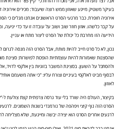
אבל לצד מעלות אלה, אנ
בעיקר משטיק מייגע שאוזון ממש רוצה שיעבוד: מכירים אירוניה ד
אירוניה חופרת. כבר מרגעי הסרט הראשונים אנחנו מגלים כי הסר
על קבר כלשהו. אוזון חוזר שוב ושוב על עובדה זו עד כדי יגיעה, 
הידיעה הזו מחרבת כל יכולת של הסרט ליצור מתח או עניין.
נכון, לא כל סרט חייב להיות מותח, אבל הסרט הזה מנסה לגרום לנ
שהסצנות שאמורות להיות עוצמתיות הופכות לפושרות: סצינת מותו 
ולהסתכל על השעון. בסצינת המשבר בזוגיות בין אלקסי לדויד, אלק
לבסוף מביט לאלקסי בעיניים וצורח עליו: "כי אתה משעמם אותי!"
לאוזון.
בקיצור, העולם היה שורד בלי עוד גרסה צרפתית קצת צולעת ל-"קרא
הסרט הזה נוף קיצי ויפהפה של נורמנדי בשנות השמונים. לרגעים
לרגעים אחרים הסרט הוא יצירה יבשה ומייגעת, שלא מצליחה ל
אנחנו כבר לקראת סוף 2021, ואולי סוף-סוף הגיע הזמן