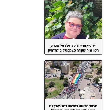
"יד ענקות": דנה ג. פלג על אהבה,
ריפוי ומה שקורה כשמפסיקים להדחיק
מצעד הגאווה במצפה רמון ייערך גם