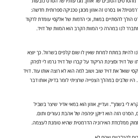
י מוכרח להודות כי "קיץ 85" הוא לא אחד מהסרטים הטובים של אוזון. מגרעותיו של הסרט נובעות
רמטית? אז בסרט זה אוזון מכונן טכניקה ספרותית חדשה:
ט הולך להסתיים במוות, וכי הדמות של אלקסי עומדת לרקוד
ומתברר לנו במהרה כי המוות הקרב הוא המוות של דויד.
ו להיות במתח למרות שאין לו שום קלפים בשרוול. כך יוצא
של דויד וסצינת הריקוד על קברו של דויד גרמו לי לפהק
סי שואל את דויד שוב ושוב למה הוא לא רוצה אותו עוד. דויד
. היו שלבים במהלך הצפייה שרציתי לומר בדיוק אותו דבר
 לי בשמך". ועדיין, אוזון הוא במאי אדיר שיצר בשביל
, הסרט הזה הוא דיוקן יפהפה של אהבת נעורים ותום.
חמוק ממלכודת האירוניה הדרמטית שהיא טומנת לעצמה.
 לכונן ז'אנרים להט"ביים שהם לא