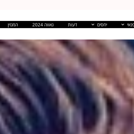
נאי
יחסים
דעות
גאווה 2024
המגזין