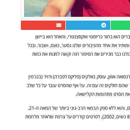
רים הוא בחור כריזמטי ואקסצנטרי, והאחר הוא ביישן
מותיר את אחד מהגיבורים שלנו נסער, כועס, ושבור. ובכל
ולנו כבר מכירים את הסיפור הזה וקשה למנות את כמות
וותיק פרנסואה אוזון, עוסק באלקיס (פליקס לפברה) ודויד (בנג'מין
וואזן), שני נערים שמתגוררים בנורמנדי, ועל הקיץ של שנת 1985 שהם חולקים זה עם זה. על-אף שהסרט עובר על כל שלב
ם את הסרט מתהומות הקלישאה.
אוזון הוא אחד מהבמאים הצרפתים הבכירים שפועלים כרגע בעולם, והוא ללא ספק הבמאי הרב-גוני ביותר של המאה ה-21.
סרטיו נעים ממלודרמות פארודיות בהשראת אגתה כריסטי ופליני (8 נשים, 2002), לסרטים קודרים על צרפת שלאחר מלחמת