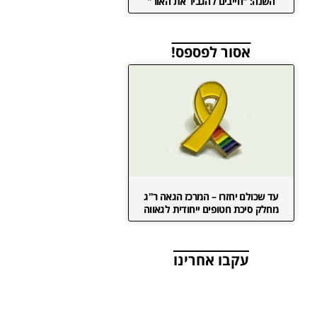
השנה: "חייבים להגביר את האור"
אסור לפספס!
עד שכולם יחזרו – המרכז הגאה ר"ג
מחלק סיכת חטופים ייחודית לגאווה
עקבו אחרינו