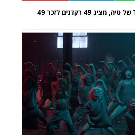
קליפ מיוחד ומצמרר לשיר THE GREATEST של סיה, מציג 49 רקדנים לזכר 49