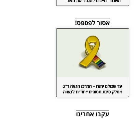
השנה: "חייבים להגביר את האור"
אסור לפספס!
עד שכולם יחזרו – המרכז הגאה ר"ג
מחלק סיכת חטופים ייחודית לגאווה
עקבו אחרינו