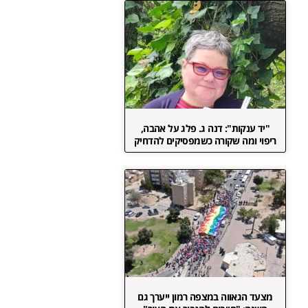
"יד ענקות": דנה ג. פלג על אהבה,
ריפוי ומה שקורה כשמפסיקים להדחיק
מצעד הגאווה במצפה רמון ייערך גם