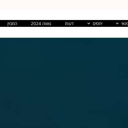
נאי
יחסים
דעות
גאווה 2024
המגזין