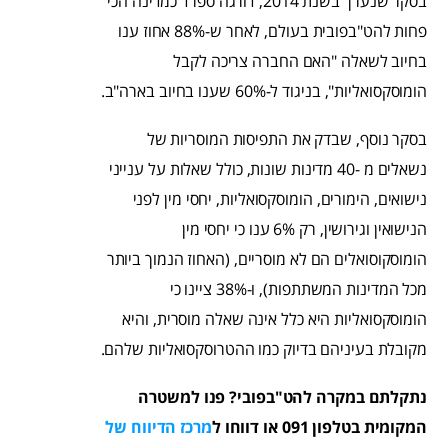
בסקר שנערך בשנת 2014, דורגה ספרד כמדינה הכי
פחות להט"בפובית בעולם, לאחר ש-88% אחוז ענו
בחיוב לשאלה "האם החברה צריכה לקבל
הומוסקסואליות", בניגוד ל-60% שענו בחיוב בארה"ב.
בסקר נוסף, שבדק את התפיסות המוסריות של
נשאלים מ -40 מדינות שונות, כולל שאלות על ענייני
נישואים, הימורים, הומוסקסואליות, יחסי מין לפני
הנישואין וגירושין, רק 6% ענו כי יחסי מין
הומוסקוסואלים הם לא מוסריים, (האחוז הנמוך ביותר
מכל המדינות המשתתפות), ו-38% ציינו כי
הומוסקסואליות היא כלל אינה שאלה מוסרית, והיא
מקובלת בעיניהם בדיוק כמו ההטרוסקסואליות שלהם.
נתקלתם במקרה להט"בפובי? פנו למשטרה
המקומית בטלפון 091 או דווחו ל
מרכז הדיווח של