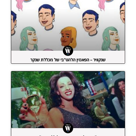
שנקוויר – הפאנזין הלהט"בי של מכללת שנקר