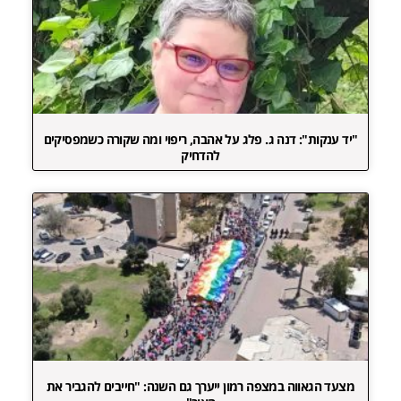
"יד ענקות": דנה ג. פלג על אהבה, ריפוי ומה שקורה כשמפסיקים
להדחיק
מצעד הגאווה במצפה רמון ייערך גם השנה: "חייבים להגביר את