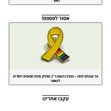
האור"
אסור לפספס!
עד שכולם יחזרו – המרכז הגאה ר"ג מחלק סיכת חטופים ייחודית
לגאווה
עקבו אחרינו