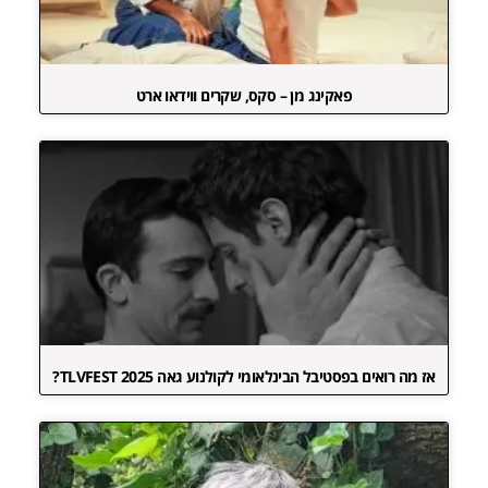
פאקינג מן – סקס, שקרים ווידאו ארט
אז מה רואים בפסטיבל הבינלאומי לקולנוע גאה TLVFEST 2025?