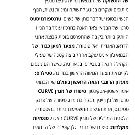
של התשוקה
של הבמאית מריה פיניצו מנפץ
מיתוסים ושקרים בנוגע לתשוקה ומיניות נשית, הגוף
הנשי ובסופו של דבר כוחן של נשים.
טרנספורמיסטס
סרטו של הבמאי צ’אד האנה במרכזו עומד בר הגייז
הוותיק ביותר בקובה שהתפרסם בזכות קבוצת אמני
הדראג האגדית, “אל פוטורו”.
מצעד למען כבוד
של
הבמאי ג’ון אימס עוקב אחר קבוצה קטנה של פעילי
הקהילה הגאה בטביליסי בגיאורגיה. כאשר הם מנסים
לקיים את מצעד הגאווה הראשון במדינה.
סטילרס:
מועדון הרוגבי הגאה הראשון בעולם
של הבמאי
אימון אשטון-אטקינסון.
סיפורו של מגזין CURVE
סרטן של ג’ן ריינין ורבקה בת מדו. סיפורה של פרנקו
סטיבנס, אחת הנשים המשפיעות ביותר בהיסטוריה
הלסבית המו"לית של מגזין CURVE האגדי.
פנטזיות
מוקלדות:
סיפורו של בוורלי גלן קופלנד של הבמאית