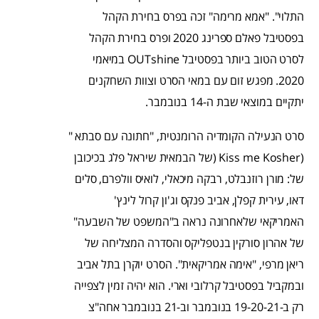
התלוי". "אמא מרימה" זכה בפרס בחירת הקהל
בפסטיבל פאלם ספרינג 2020 ופרס בחירת הקהל
לסרט הטוב ביותר בפסטיבל OUTshine במיאמי
2020. מפגש זום עם במאי הסרט וצוות השחקנים
יתקיים במוצאי שבת ה-14 בנובמבר.
סרט הנעילה הקומדיה הרומנטית, "חתונה עם סבתא "
(Kiss me Kosher (של הבמאית שיראל פלג בכיכובן
של: מורן רוזנבלט, רבקה מיכאלי, לואיס וולפרם, סלים
דאו, עירית קפלן, אביב פנקס וג'ון קרול לינץ'
האמריקאי שלאחרונה נראה ב"המשפט של השבעה"
של אהרון סורקין בנטפליקס והסדרה המצליחה של
ריאן מרפי, "אימה אמריקאית". הסרט יוקרן בתל אביב
ובמקביל בפסטיבל קרלובי וארי. הוא יהיה זמין לצפייה
רק ב-19-20-21 בנובמבר וב-21 בנובמבר אחה"צ