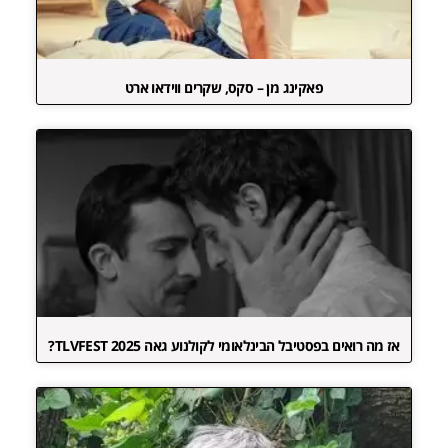
פאקינג מן – סקס, שקרים ווידאו ארט
אז מה רואים בפסטיבל הבינלאומי לקולנוע גאה TLVFEST 2025?