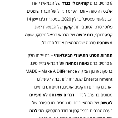
8 סרטים בהם
קוראים לי בגדד
של הבמאית קארו
אלבס דה סוזה – זוכה הפרס הגדול של חבר השופטים
הבינלאומי פסטיבל ברלין 2020, במסגרת ג'נריישן 14
פלוס לסרט הטוב ביותר,
קוקון
של הבמאית לאוני
קריפנדורף,
רוח יבשה
של הבמאי דניאל נולסקו,
שפה
משותפת
סרטה של הבמאית איזבל סנדובל.
תחרות הסרט התיעודי הבינלאומי –
בה ייקחו חלק
8 סרטים בהם
גאווה ומחאה
של הבמאי בלייז סינג
בהפקת ארגון הצדקה MADE – Make A Difference
Entertainment שמטרתו לתת במה לפעילים
ואמנים קווירים מרקעים אתנים, דתיים ותרבותיים
מגוונים במערב לונדון.
דברים שאנחנו לא מעיזים
לעשות
של הבמאי ברונו סנטמריה רזו סיפורה של
נערה טרנסית בכפר קטן ומבודד במקסיקו.
הדילמה