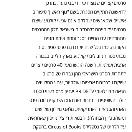
סרטים קצרים שנוצרו על ידי בני נוער. כמו כן
לראשונה תתקיים מסגרת בשם "גוף ראשון" סיפורים
אישיים של אנשים שחלקם אינם אנשי קולנוע שיצרו
סרטים על חייהם כלהט"בים בישראל חלק מהסרטים
מתמודדים עם החיים בסגר ותחת אימת מגפת
הקורונה. כמו בכל שנה יוקרנו גם סרטי סטודנטים
מבתי ספר המובילים לקולנוע בארץ חלקם בבכורה
ארצית ועולמית. השנה הוגשו מעל 40 סרטים קצרים
לתחרות הסרט הישראלי מהן נבחרו 20 סרטים
שיוקרנו בבכורות ארציות ועולמיות, ערוץ הטלוויזיה
הגאה הבינלאומי PRIDETV יעניק פרס בשווי 1000
דולר. השופטים בתחרות זאת הם: השחקנית זוכת פרס
האמי והבמאית האמריקאית, מלאני מיירון (שלושים
ומשהו, ג'יין הבתולה), הבמאית רייצ'ל מייסון שאחראית
על הלהיט של נטפליקס Circus of Books בהפקת