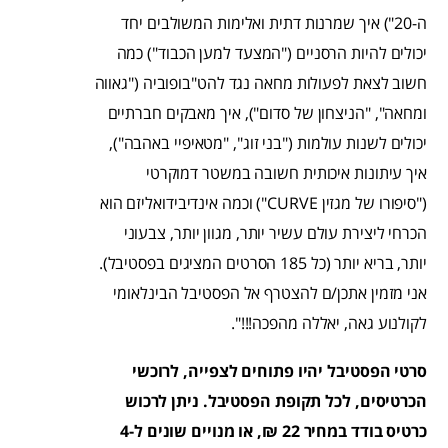
ה-20") איך שמרנות דתית ואלימות המשולבים יחד
יכולים להיות הרסניים ("המצעד למען הכבוד") כמה
חשוב לצאת לפעולות מחאה נגד להט"בופוביה ("גאווה
ומחאה", "הניצחון של סדום"), איך מאבקים חברתיים
יכולים לשנות עולמות ("בני זוג", "מטאיפיי באהבה"),
איך עיתונות איכותית חשובה במשטר דמוקרטי
("סיפורו של מגזין CURVE") וכמה אינדיבידואליזם הוא
הכרחי ליצירת עולם עשיר יותר, מגוון יותר, צבעוני
יותר, בריא יותר (כל 185 הסרטים המציגים בפסטיבל).
אני מזמין אתכן/ם להצטרף אל הפסטיבל הבינלאומי
לקולנוע גאה, יאללה מהפכה!!!".
סרטי הפסטיבל יהיו פתוחים לצפייה, לרוכשי
הכרטיסים, לכל תקופת הפסטיבל. ניתן לרכוש
כרטיס בודד במחיר 22 ₪, או מנויים שונים ל-4