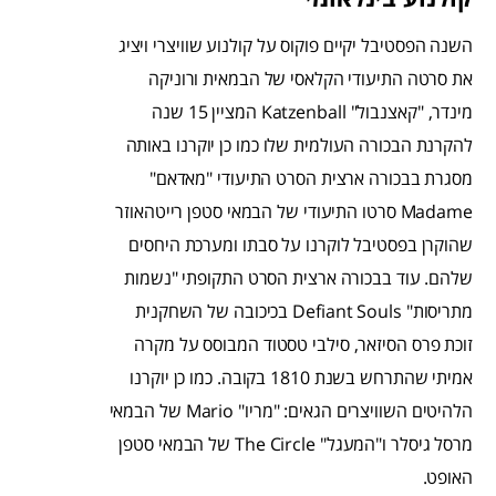
השנה הפסטיבל יקיים פוקוס על קולנוע שוויצרי ויציג
את סרטה התיעודי הקלאסי של הבמאית ורוניקה
מינדר, "קאצנבול" Katzenball המציין 15 שנה
להקרנת הבכורה העולמית שלו כמו כן יוקרנו באותה
מסגרת בבכורה ארצית הסרט התיעודי "מאדאם"
Madame סרטו התיעודי של הבמאי סטפן רייטהאוזר
שהוקרן בפסטיבל לוקרנו על סבתו ומערכת היחסים
שלהם. עוד בבכורה ארצית הסרט התקופתי "נשמות
מתריסות" Defiant Souls בכיכובה של השחקנית
זוכת פרס הסיזאר, סילבי טסטוד המבוסס על מקרה
אמיתי שהתרחש בשנת 1810 בקובה. כמו כן יוקרנו
הלהיטים השוויצרים הגאים: "מריו" Mario של הבמאי
מרסל גיסלר ו"המעגל" The Circle של הבמאי סטפן
האופט.