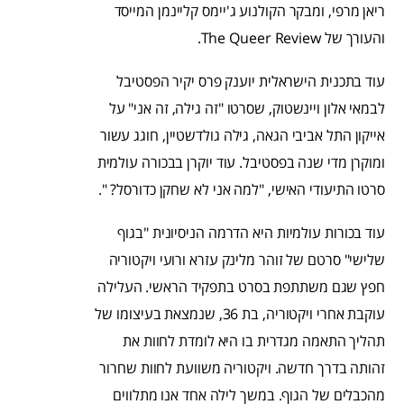
ריאן מרפי, ומבקר הקולנוע ג'יימס קליינמן המייסד
והעורך של The Queer Review.
עוד בתכנית הישראלית יוענק פרס יקיר הפסטיבל
לבמאי אלון ויינשטוק, שסרטו "זה גילה, זה אני" על
אייקון התל אביבי הגאה, גילה גולדשטיין, חוגג עשור
ומוקרן מדי שנה בפסטיבל. עוד יוקרן בבכורה עולמית
סרטו התיעודי האישי, "למה אני לא שחקן כדורסל? ".
עוד בכורות עולמיות היא הדרמה הניסיונית "בגוף
שלישי" סרטם של זוהר מלינק עזרא ורועי ויקטוריה
חפץ שגם משתתפת בסרט בתפקיד הראשי. העלילה
עוקבת אחרי ויקטוריה, בת 36, שנמצאת בעיצומו של
תהליך התאמה מגדרית בו היא לומדת לחוות את
זהותה בדרך חדשה. ויקטוריה משוועת לחוות שחרור
מהכבלים של הגוף. במשך לילה אחד אנו מתלווים