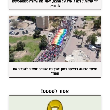
"יד ענקות": דנה ג. פלג על אהבה, ריפוי ומה שקורה כשמפסיקים
להדחיק
מצעד הגאווה במצפה רמון ייערך גם השנה: "חייבים להגביר את
האור"
אסור לפספס!