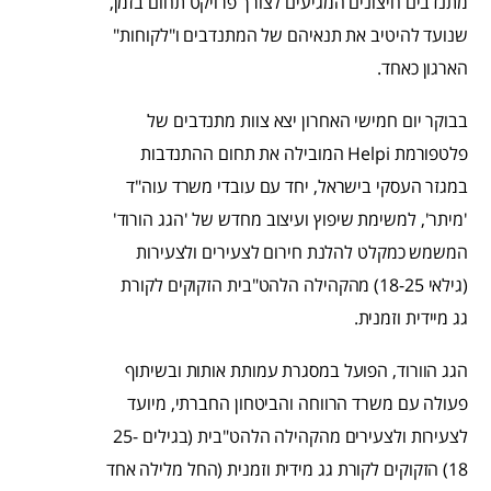
מתנדבים חיצונים המגיעים לצורך פרויקט תחום בזמן,
שנועד להיטיב את תנאיהם של המתנדבים ו"לקוחות"
הארגון כאחד.
בבוקר יום חמישי האחרון יצא צוות מתנדבים של
פלטפורמת Helpi המובילה את תחום ההתנדבות
במגזר העסקי בישראל, יחד עם עובדי משרד עוה"ד
'מיתר', למשימת שיפוץ ועיצוב מחדש של 'הגג הורוד'
המשמש כמקלט להלנת חירום לצעירים ולצעירות
(גילאי 18-25) מהקהילה הלהט"בית הזקוקים לקורת
גג מיידית וזמנית.
הגג הוורוד, הפועל במסגרת עמותת אותות ובשיתוף
פעולה עם משרד הרווחה והביטחון החברתי, מיועד
לצעירות ולצעירים מהקהילה הלהט"בית (בגילים 25-
18) הזקוקים לקורת גג מידית וזמנית (החל מלילה אחד