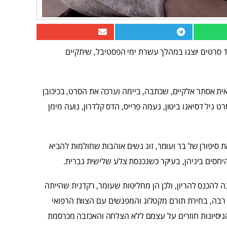
ביום חמישי הקרוב יפתח פסטיבל הקולנוע הגאה הבינלאומי. 150 סרטים יוצגו במהלך עשרת ימי הפסטיבל, שיתקיים
 אסתר אלקיים, שכתבה, ביימה וערכה את הסרט, בכיכובן
 גיל דסיאנו ביטון, נעמה פרייס, הדס קלדרון, נועה מימן
 סיפורן של בר ועומר, זוג נשים אוהבות שחולמות להביא
היחסים ביניהן, בעיקר כשנכנסת צלע שלישית גברית.
 להכנס להריון, ולכן הן מחליטות שעומר, רקדנית שהייתה
 רבה, בחירת תורם מקטלוג והמפגשים עם הצוות הרפואי
יסיונות חוזרים על עצמם ללא הצלחה והאכזבה מכרסמת