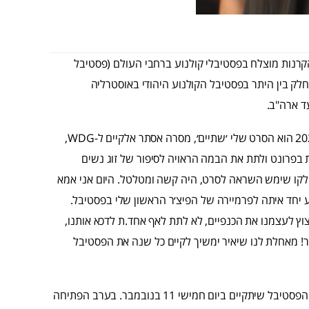
 על העריכה, חזר מסבב הקרנות מוצלח בפסטיבלי קולנוע ברחבי העולם (פסטיבל
ת חלק בין היתר בפסטיבל הקולנוע היהודי באוסטרליה
ד ארה"ב.
"אני נרגשת וגאה שסרט הפתיחה של פסטיבל הקולנוע הגאה 2021 הוא הסרט שלי ׳שתיים׳, מסרה אסתר אלקיים ל-WDG,
בפרונט ולתת את הבמה הראויה לסיפור של זוג נשים
חלקו שימש השראה לסרט, היה קשה ומטלטל. היום אני אמא
ע יחד איתה לפרמיירה של הפיצ׳ר הראשון שלי בפסטיבל.
 לעצמנו את הכנפיים, לא לתת לאף אחד.ת לדכא אותנו,
ר! מאחלת לנו שיאיר ימשיך לקיים כל שנה את הפסטיבל
הסרט ׳שתיים׳ יוקרן בהקרנת בכורה ישראלית בערב הפתיחה של הפסטיבל שיתקיים ביום חמישי 11 בנובמבר. בערב הפתיחה