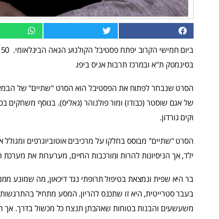
בסינמטק ת"א ובמרכז תרבות אניס ביפו.
הסרט שנבחר לפתוח את הפסטיבל הוא הסרט "שתיים" של הבמאית
של אגם שוסטר (כבודו) ומור פולנוהר (גאליס). בנוסף משחקים בסרט
וקים גורדון.
הסרט "שתיים" מבוסס בחלקו על מרכיבים אוטוביוגרפים ומגולל את
ילד, אך הניסיונות להרות ומורכבות החיים, מערערות את מערכת 
בר היא שפית ונמצאת בטיפול תרופתי נגד דיכאון, מה שמונע ממנה
בעבר סטרייטית, היא זו שתכנס להריון. המסע מתחיל בהתרגשות
משעשעים והבנות בטוחות שאהבתן תנצח כל מכשול בדרך. אך הנ