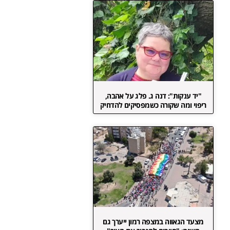
"יד ענקות": דנה ג. פלג על אהבה,
ריפוי ומה שקורה כשמפסיקים להדחיק
מצעד הגאווה במצפה רמון ייערך גם