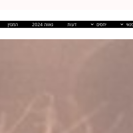
נאי
יחסים
דעות
גאווה 2024
המגזין