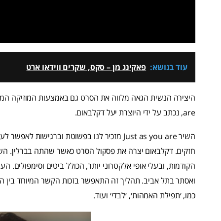
עוד בנושא:
פאקינג מן – סקס, שקרים ווידאו ארט
are, נכתב על ידי היוצרת יעל דקלבאום.
השיר Just as you are מזכיר לנו בפשוטת וברגישות
חזקים. דקלבאום יצרה את פסקול הסרט כאשר שהתה בברלין. השי
הקודמות, ובעלי אופי אלקטרוני יותר, הכולל ביטים וסימפולים.
ואסתר בתל אביב. תהליך זה התאפשר בזכות הקשר המיוחד בין השת
כמו, ׳תפילת האמהות׳, ׳לבדי׳ ועוד.