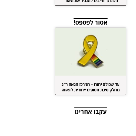
השנה: "חייבים להגביר את האור"
אסור לפספס!
עד שכולם יחזרו – המרכז הגאה ר"ג
מחלק סיכת חטופים ייחודית לגאווה
עקבו אחרינו