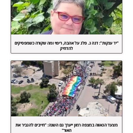
"יד ענקות": דנה ג. פלג על אהבה, ריפוי ומה שקורה כשמפסיקים
להדחיק
מצעד הגאווה במצפה רמון ייערך גם השנה: "חייבים להגביר את
האור"