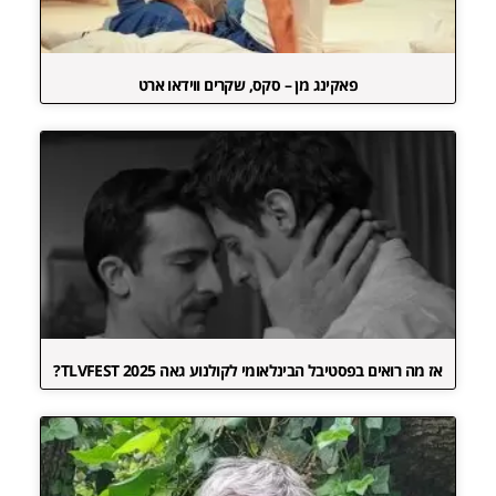
פאקינג מן – סקס, שקרים ווידאו ארט
אז מה רואים בפסטיבל הבינלאומי לקולנוע גאה TLVFEST 2025?