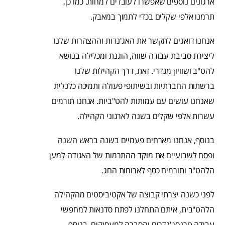
ארגונים נוספים שאפשרו לעובדים למחות. כמו כן,
תרמנו אלפי שקלים בכדי לתמוך במאבק.
אנחנו דואגים לתקשר את האג'נדות וההצהרות שלנו
ליצירת סביבת עבודה שווה, הוגנת ומכלילה בנושא
להט"ב ושוויון מגדרי. זאת, דרך הקהילות שלנו
ברשתות החברתיות ובשיתופי פעולה ותמיכה כלכלית
שאנחנו עושים עם עמותות להט"ביות. אנחנו תורמים
עשרות אלפי שקלים בשנה לארגוני הקהילה.
בנוסף, אנחנו מארחים פעמיים בשנה בראש השנה
ופסח לשבועיים את מוקד ההתרמות של האגודה למען
הלהט"ב ותורמים כסף לארוחות החג.
לפני כשנה יצרתי קבוצה של אקטיביסטים מהקהילה
הלהט"בית, איתם התחלנו לפתח סדנאות למחפשי
עבודה טרנסג'נדרים והסברה למעסיקים, בנוסף,