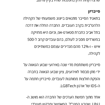
סייבריזן
בתאגיד הסייבר מתגאים בייצוג משמעותי של הקהילה
הלהט"בית בקרב העובדים. החברה החלה את דרכה
בתל אביב כחברת סטארט-אפ, וכיום היא מחזיקה
במשרדים מסביב לעולם, בהם עובדים קרוב ל-500
איש – ו-12% מהם מגדירים עצמם כמשתייכים
לקהילה.
סייבריזן משתתפת מדי שנה באירועי שבוע הגאווה על
ידי מתן סבסוד לאירועים, ציון שבוע הגאווה בחברה
והפקת חולצות ממותגות לעובדים. סייבריזן חתמה על
ה-IDS של ארגון LGBTech.
אחד מתוך חמשת הערכים של החברה הוא מושג ה-
UbU, שטבע המנכ"ל, המאפשר ומבקש מעובדי