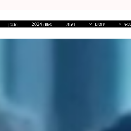
נאי
יחסים
דעות
גאווה 2024
המגזין