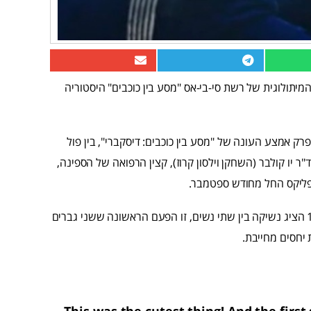
תולוגית של רשת סי-בי-אס "מסע בין כוכבים" היסטוריה
מצע העונה של "מסע בין כוכבים: דיסקברי", בין פול
 יו קולבר (השחקן וילסון קרוז), קצין הרפואה של הספינה,
פליקס החל מחודש ספטמבר.
למרות שפרק של "מסע בין כוכבים: חלל עמוק תשע" משנת 1995 הציג נשיקה בין שתי נשים, זו הפעם הראשונה ששני גברים
יחסים מחייבת.
This was the cutest thing! And the first 