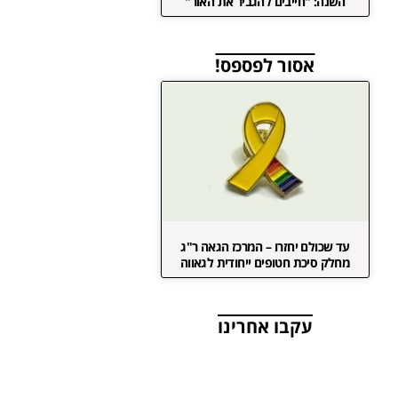
השנה: "חייבים להגביר את האור"
אסור לפספס!
עד שכולם יחזרו – המרכז הגאה ר"ג
מחלק סיכת חטופים ייחודית לגאווה
עקבו אחרינו