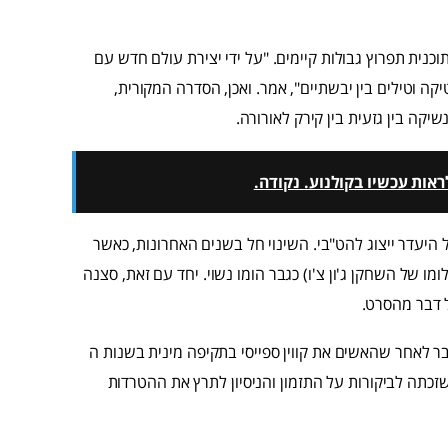
וכנית תפרוץ גבולות קיימים. "על ידי יצירת עולם חדש עם
יקה וטילים בין יבשתיים", אמר. ואכן, הסדרה המקורית,
אות עכשיו בקולנוע. נקודה.
 היעדר ייצוג להט"בי. השינוי חל בשנים האחרונות, כאשר
ומו של השחקן ג'ון צ'ו) כגבר הומו נשוי. יחד עם זאת, סצנה
 דבר מהסרט.
לאחר שהאשים את קווין ספייסי בתקיפה מינית בשנות ה
 שזכתה לביקורות על התזמון והניסיון לתרץ את ההטרדות