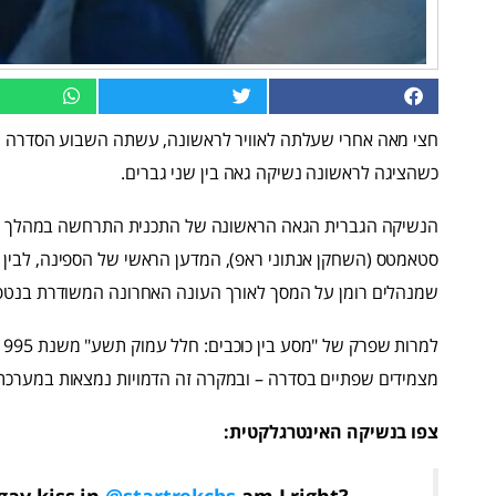
חצי מאה אחרי שעלתה לאוויר לראשונה, עשתה השבוע הסדרה המי
כשהציגה לראשונה נשיקה גאה בין שני גברים.
הנשיקה הגברית הגאה הראשונה של התכנית התרחשה במהלך פרק א
סטאמטס (השחקן אנתוני ראפ), המדען הראשי של הספינה, לבין ד"ר
שמנהלים רומן על המסך לאורך העונה האחרונה המשודרת בנט
מצמידים שפתיים בסדרה – ובמקרה זה הדמויות נמצאות במערכת 
צפו בנשיקה האינטרגלקטית:
gay kiss in
@startrekcbs
am I right?