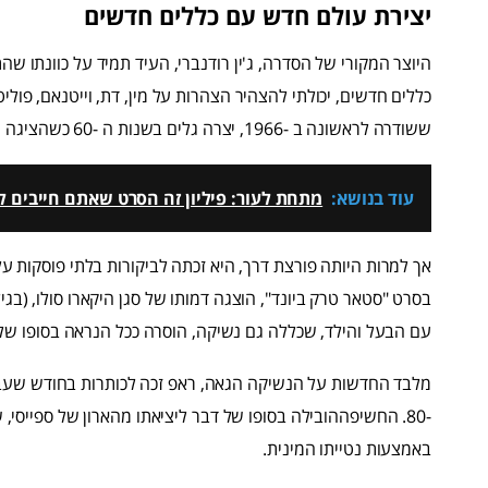
יצירת עולם חדש עם כללים חדשים
היוצר המקורי של הסדרה, ג'ין רודנברי, העיד תמיד על כוונתו שהת
כללים חדשים, יכולתי להצהיר הצהרות על מין, דת, וייטנאם, פוליט
ששודרה לראשונה ב -1966, יצרה גלים בשנות ה -60 כשהציגה נשיקה בין גזעית בין קירק לאורורה.
עוד בנושא:
מתחת לעור: פיליון זה הסרט שאתם חייבים לר
אך למרות היותה פורצת דרך, היא זכתה לביקורות בלתי פוסקות על
בסרט "סטאר טרק ביונד", הוצגה דמותו של סגן היקארו סולו, (בגיל
עם הבעל והילד, שכללה גם נשיקה, הוסרה ככל הנראה בסופו של
מלבד החדשות על הנשיקה הגאה, ראפ זכה לכותרות בחודש שעבר 
-80. החשיפההובילה בסופו של דבר ליציאתו מהארון של ספייסי,
באמצעות נטייתו המינית.