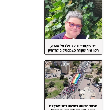
"יד ענקות": דנה ג. פלג על אהבה,
ריפוי ומה שקורה כשמפסיקים להדחיק
מצעד הגאווה במצפה רמון ייערך גם