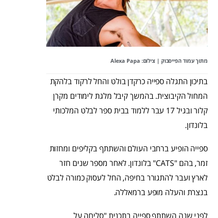
מתוך
עמוד הפייסבוק
| צילום: Alexa Papa
בתיכון התגלה ספייה כרקדן בולט והחל לרקוד בלהקת
המחול הקיבוצית. בהמשך קיבל מלגת לימודים מקרן
קלור ובגיל 17 עבר ללמוד בבית ספר לבלט המלכותי
בלונדון.
ספייה הופיע ברחבי העולם והשתתף בקליפים ומחזות
זמר, בהם "CATS" בלונדון. לאחר מספר שנים חזר
לארץ ועבר להתגורר בחיפה, החל לעסוק כמורה לבלט
בנצרת והעלה מופע ברמאללה.
לפני שנה השתתף ספייה בתכנית "סליחה על