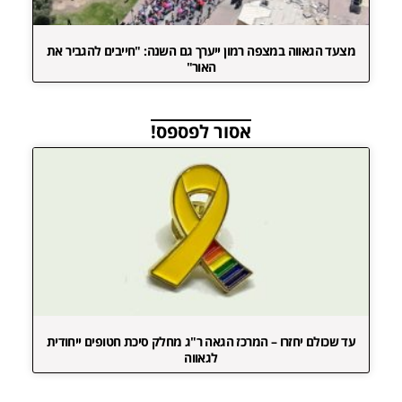
מצעד הגאווה במצפה רמון ייערך גם השנה: "חייבים להגביר את
האור"
אסור לפספס!
עד שכולם יחזרו – המרכז הגאה ר"ג מחלק סיכת חטופים ייחודית
לגאווה