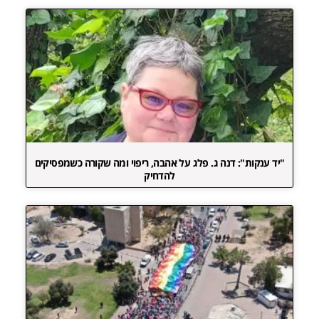
"יד ענקות": דנה ג. פלג על אהבה, ריפוי ומה שקורה כשמפסיקים
להדחיק