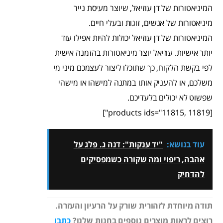
המיניאטורות של דן עוזיאל, שיוצר מעיסת נייר
מיניאטורות של אנשים, זוגות ובעלי חיים.
המיניאטורות של דן עוזיאל יכולות להיות אפילו עוד
יותר אישיות. עוזיאל יוצר מיניאטורות בהזמנה אישית
לפי בקשת הלקוח, כך שתוכלו ליצור לעצמכם מיני מי
משלכם, או להעניק אותו במתנה למישהו או מישהי
שפשוט לא יכולים בלעדיכם.
[products ids="11815, 11819"]
עוד בנושא:
"יד ענקות": דנה ג. פלג על
אהבה, ריפוי ומה שקורה כשמפסיקים
להדחיק
תודה מיוחדת לזהורית שורק על הרעיון והעזרה.
רוצים לראות מוצרים נוספים בחנות שלנו?
כתבו