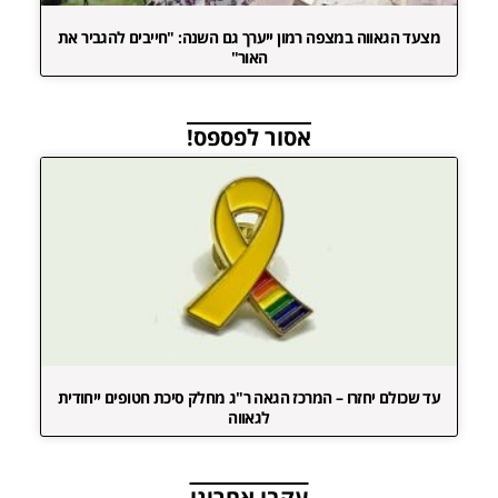
מצעד הגאווה במצפה רמון ייערך גם השנה: "חייבים להגביר את
האור"
אסור לפספס!
עד שכולם יחזרו – המרכז הגאה ר"ג מחלק סיכת חטופים ייחודית
לגאווה
עקבו אחרינו