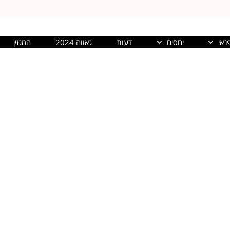
נאי
יחסים
דעות
גאווה 2024
המגזין