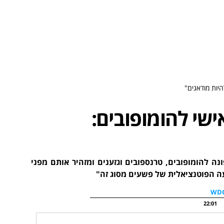
יות מודאגים"
שי להומופובים:
 להומופובים, טרנספובים וגזענים ומזהיר אותם מפני
 הפוטנציאלית של פשעים מסוג זה"
22:01