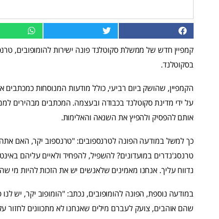
קמפיין חדש של ממשלת סקוטלנד פונה ישירות להומופובים, טרנספ
בסקוטלנד.
הקמפיין, שהושק ביום רביעי, כולל מודעות המנוסחות כמכתבים אי
על ידי מדינת סקוטלנד בכבודה ובעצמה. המכתבים מבהירים לממוע
אותם להפסיק ולהפיץ את השנאה והאלימות.
כך למשל במודעה הפונה לטרנספובים: "טרנספוב יקר, האם אתה
טרנסג'נדרים במועדונים? להשפיל, להפחיד ולאיים עליהם באינטרנט
נדווח עליך. אנחנו מאמינים שלאנשים יש את הזכות להיות מי שה
במודעה נוספת, הפונה להומופובים, נכתב: "הומופוב יקר, יש לנ
שהם אוהבים, צועק לעברם מילים שאנחנו לא מתכוונים לחזור על