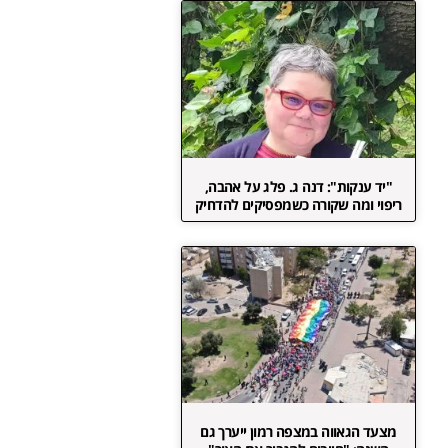
"יד ענקות": דנה ג. פלג על אהבה,
ריפוי ומה שקורה כשמפסיקים להדחיק
מצעד הגאווה במצפה רמון ייערך גם