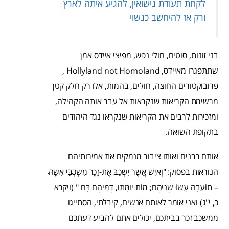
לקחת תעודת נישואין, להגיע איתה לארץ
ורק אז להיחשב כנשוי
בני זונות, סוטים, חולי נפש, מפיצי איידס אמן
שתתפגרו מאיידס, Hollyland not Homoland ,
פרובוקטורים החוצה, חולים, בהמות, אלו רק חלק קטן
מרשימת הקריאות שנקראות אל עבר אותה הקהילה,
ומזכירות לרבים את הקריאות שנקראו נגד היהודים
בתקופת השואה.
אותם רבנים ואותו ציבור מנמקים את אמירותיהם
הנוראות בפסוק: "וְאיִשׁ אֲשֶרׁ יִשְכַׁבּ אֶת-זָכָר מִשְכְׁבֵּי אִשָהּׁ
– תוֹּעֵבָה עָשוּׂ שְנֵׁיהֶם; מוֹת יומָּתו,ּ דְמֵּיהֶם בָּם " (ויקרא
כ, י"ג) ואני אומר לאותם אנשים, קיבלתי, הסתייגו
ממשכב זכר בביתכם, יכולים אתם להביע דעתכם