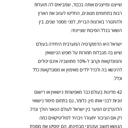
שייצגו ומייצגים אותה בכבוד, שמביאים לה תועלות
רבות בתחומים מגוונים, החליטו לעזוב את הארץ
ולהתגורר בארצות הברית, לפני מספר שנים, בין
השאר בגלל הסיבות שציינתי.
ישראל היא הדמוקרטיה המערבית היחידה בעולם
שיש בה מגבלות חמורות על חופש הנישואין
והפונדקאות וקרוב ל-10% מתושביה אינם יכולים
להינשא בה ולגדל ילדים מאימוץ או מפונדקאות כלל
וכלל.
42 מדינות בעולם כבר מאפשרות נישואין או רישום
זוגיות לבני אותו מין. כלומר, גם בתחום מיסוד נישואי
הלהט"בים הפער בין ישראל לעולם הנאור הולך וגדל.
רק אם הציבור יתעורר ויבהיר לפוליטיקאים כמה
הנושא חשוב ועקרוני מבחינתו, הם יפסיקו את מסורת