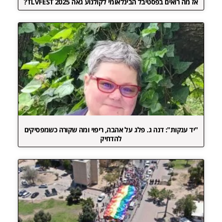
אז מה רואים בפסטיבל הבינלאומי לקולנוע גאה TLVFEST 2025?
"יד ענקות": דנה ג. פלג על אהבה, ריפוי ומה שקורה כשמפסיקים
להדחיק