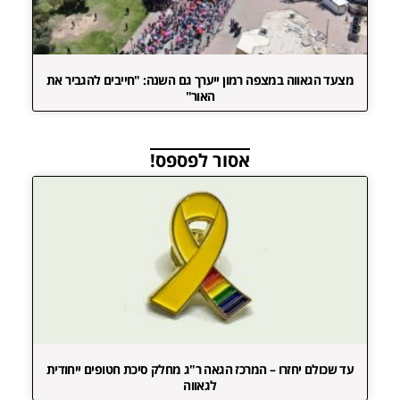
מצעד הגאווה במצפה רמון ייערך גם השנה: "חייבים להגביר את
האור"
אסור לפספס!
עד שכולם יחזרו – המרכז הגאה ר"ג מחלק סיכת חטופים ייחודית
לגאווה