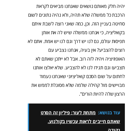
יהיה חלק מאותם נושאים שאנחנו מביאים לקראת
הרכבת כל ממשלה שלא תהיה, ולא נהיה נתונים לשום
סחיטה בעניין הזה. וכן, כמה שאני רוצה לשבת איתם
בקואליציה, כי אנחנו ממשלה שיש לה את אותן
תפיסות עולם, גם לנו יש דרך וגם לנו יש אמת. אתם לא
רוצים להצביע? אין בעיה, אנחנו נצביע עם
האופוזיציה ויהיה לזה רוב. אבל לא ייתכן שאתם לא
תצביעו וגם תגידו לנו לא להצביע. שלא יאלצו אותנו
לחתום על שום הסכם קואליציוני שאנחנו נעמוד
מבויישים מול קהילה שלמה שלא מסוגלת לממש את
הרצון שלה להיות הורים".
עוד בנושא:
מתחת לעור: פיליון זה הסרט
שאתם חייבים לראות עכשיו בקולנוע.
נקודה.