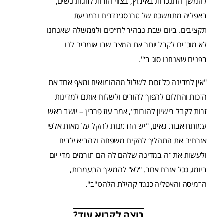
להמשך התנכרות באימוץ, בצווי הורות לזוגות נשים,
באפליה מתמשכת של טרנסג׳נדרים ובמניעת
תקציבים. ביום שבת נבהיר לח״כים ולממשלה שאנחנו
לא מוכנים לקבל יותר את המצב שבו אומרים לנו
בפנים שאנחנו סוג ב׳".
"אין למדינה כל זכות לשלול מההומואים ומאף אחד את
הזכות והחלום להפוך להורים ולשלוח אותם למדינות
זרות לקבל רישיון להורות", אמר עוז פרבין – יושב ראש
עמותת אבות גאים, "יש הזדמנות להקל על מאות אלפי
אזרחים את התהליך להקים משפחה ולהביא ילדים
ולעשות את זה במדינה שלהם לה הם תורמים מדי יום
ביומו, ככל אזרח אחר. "לא" להמשך התעמרות,
הרמיסה והאפליה כנגד קהילת הלהט"ב".
רוצה לקרוא עוד?