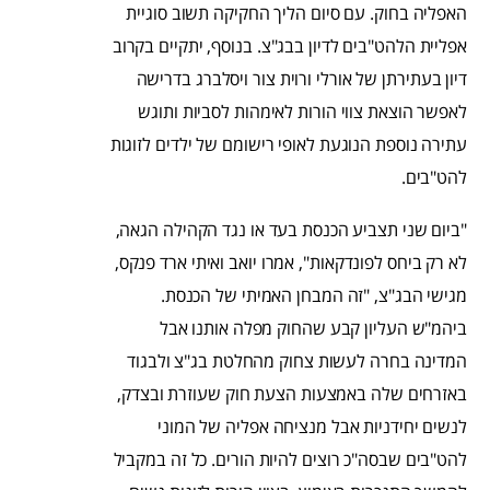
האפליה בחוק. עם סיום הליך החקיקה תשוב סוגיית
אפליית הלהט"בים לדיון בבג"צ. בנוסף, יתקיים בקרוב
דיון בעתירתן של אורלי ורוית צור ויסלברג בדרישה
לאפשר הוצאת צווי הורות לאימהות לסביות ותוגש
עתירה נוספת הנוגעת לאופי רישומם של ילדים לזוגות
להט"בים.
"ביום שני תצביע הכנסת בעד או נגד הקהילה הגאה,
לא רק ביחס לפונדקאות", אמרו יואב ואיתי ארד פנקס,
מגישי הבג"צ, "זה המבחן האמיתי של הכנסת.
ביהמ"ש העליון קבע שהחוק מפלה אותנו אבל
המדינה בחרה לעשות צחוק מהחלטת בג"צ ולבגוד
באזרחים שלה באמצעות הצעת חוק שעוזרת ובצדק,
לנשים יחידניות אבל מנציחה אפליה של המוני
להט"בים שבסה"כ רוצים להיות הורים. כל זה במקביל