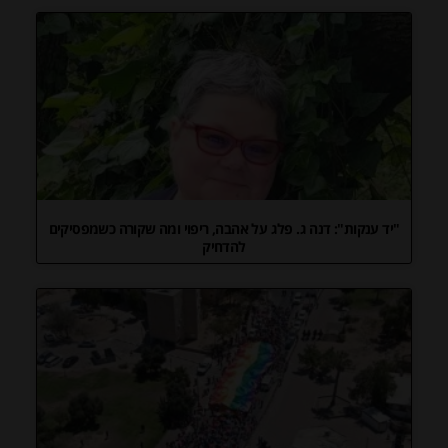
"יד ענקות": דנה ג. פלג על אהבה, ריפוי ומה שקורה כשמפסיקים
להדחיק