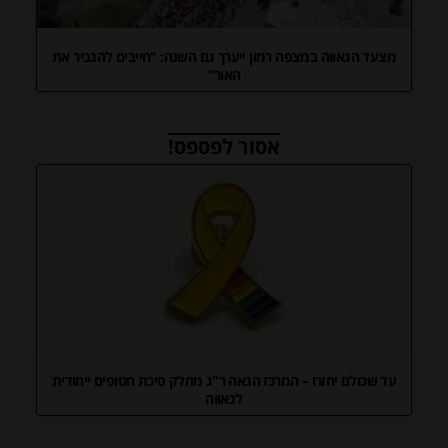
מצעד הגאווה במצפה רמון ייערך גם השנה: "חייבים להגביר את
האור"
אסור לפספס!
עד שכולם יחזרו – המרכז הגאה ר"ג מחלק סיכת חטופים ייחודית
לגאווה