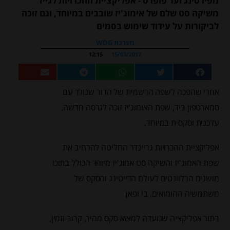
מפירסינג ועד פופרס - אפליקציית ההכרויות לגייז
משיקה סט שלם של אימוג'יז שובבים במיוחד, וגם זוכה
לביקורות על עידוד שימוש בסמים
מערכת WDG
12:15
15/03/2017
אחרי שהפכה לשפה הרשמית של הדור שנולד עם
סמארטפון ביד, שפת האומוג'יז זוכה לגרסה חדשה,
עדכנית וסקסית במיוחד.
אפליקציית ההכרויות גריינדר החליטה להרחיב את
שפת האמוג'יז והשיקה סט אמוג'יז מיוחד הכולל בתוכו
מושגים הרלוונטים לעולם הדייטינג והסקס של
משתמשיה ההומואים, בי ופאן.
בתור אפליקציה שנועדה למצוא סקס מהיר, קרוב וזמין,