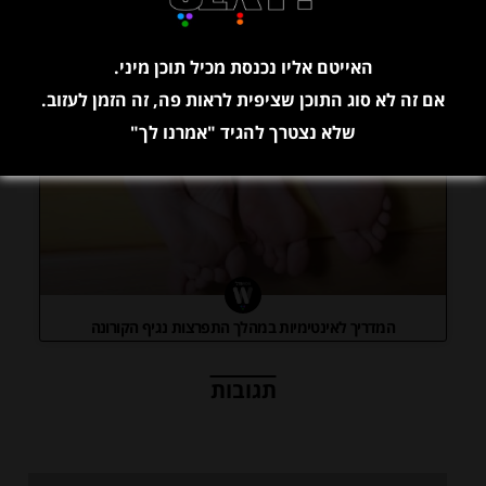
בעקבות המהומות בארה"ב – גריינדר מבטלת את מסנן ה"מוצא
האתני" באפליקצייה
האייטם אליו נכנסת מכיל תוכן מיני.
אם זה לא סוג התוכן שציפית לראות פה, זה הזמן לעזוב.
שלא נצטרך להגיד "אמרנו לך"
המדריך לאינטימיות במהלך התפרצות נגיף הקורונה
תגובות