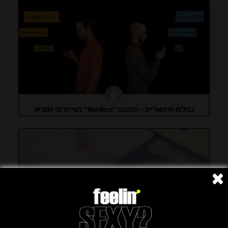
גבולות וירטואליים – ההצגה "Borders" בשידור חי מהבית