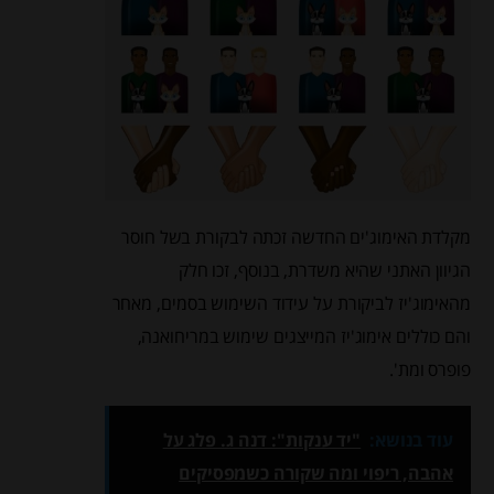
מקלדת האימוג'ים החדשה זכתה לבקורת בשל חוסר
הגיוון האתני שהיא משדרת, בנוסף, זכו חלק
מהאימוג'יז לביקורת על עידוד השימוש בסמים, מאחר
והם כוללים אימוג'יז המייצגים שימוש במריחואנה,
פופרס ומת'.
עוד בנושא:
"יד ענקות": דנה ג. פלג על
אהבה, ריפוי ומה שקורה כשמפסיקים