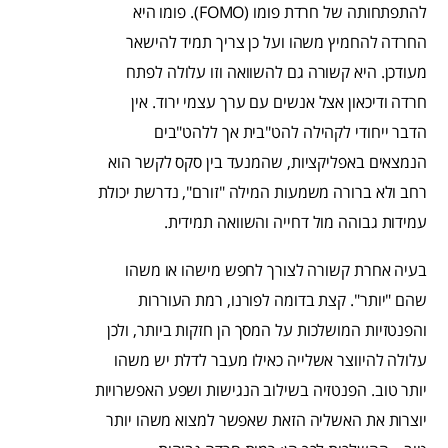
להתפתחותה של חרדת פומו (FOMO). פומו היא
החרדה להחמיץ משהו ועל כן צריך תמיד להישאר
מעודכן. היא קשורה גם להשוואה וזו עלולה לפתח
חרדה ודיכאון אצל אנשים עם ערך עצמי ירוד. אין
הדבר ייחודי לקהילה להט"בית אך ללהט"בים
הנמצאים באפליקציות, שהמנעד בין סקס לקשר הוא
רחב ולא ברורה משמעות המילה "זורם", נדרשת יכולת
עמידות גבוהה מול דחייה והשוואה תמידית.
בעיה אחרת קשורה לצורך לחפש מישהו או משהו
שהם "יותר". קצת בדומה לפורנו, רמת העוררות
והפנטזיות המושלכות על המסך הן חזקות ביותר, ולכן
עלולה להיווצר אשלייה כאילו מעבר לדלת יש משהו
יותר טוב. הפנטזיה בשילוב הנגישות ושפע האפשרויות
יוצרות את האשליה הזאת שאפשר למצוא משהו יותר