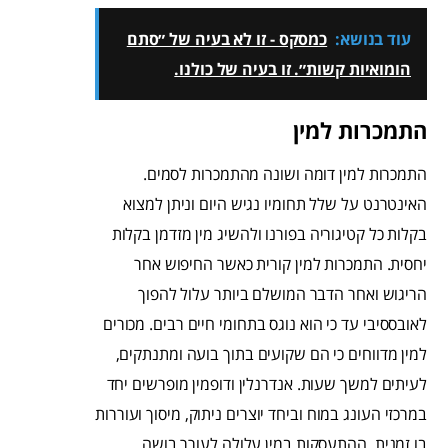
עוד בנושא:
כמסקס - זו לא בעיה של ״סתם
הומואיות קשות״. זו בעיה של כולנו.
התמכרות למין
התמכרות למין דומה ושונה מהתמכרות לסמים.
האינטרנט על שלל תחומיו נגיש היום וניתן למצוא
בקלות כל קטיגוריה בפורנו ולהשיג מין מזדמן בקלות
יחסית. התמכרות למין קורית כאשר החיפוש אחר
הריגוש ואחר הדבר המושלם ביותר עלול להפוך
לאובססיבי עד כי הוא נוגס בתחומי חיים רבים. מכורים
למין מדווחים כי הם שקועים בתוך בועה ומתנתקים,
לעיתים למשך שעות. אנדרנלין ודופמין מופרשים יחד
במרכזי העונג במוח וביחד יוצרים ניתוק, מיסוך ועוררות
בו זמנית. ההתעסקות במין עלולה לעורר בושה,