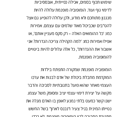
שימוש תכוף בסמים, אכילה כפייתית, אובססיביות
לדימוי גוף ועוד. הומופוביה מופנמת עלולה להיות
מנגנון מתוחכם ולא מודע, ולכן עלולה להופיע גם אצל
להט"בים שכביכול מאוד שלמים עם עצמם. אמירות
כמו: 'כל ההומואים האלה – רק סקס מעניין אותם', או
אפילו אמירות כמו: 'למה הקהילה צריכה הגדרות? אני
אשבור את ההגדרות!', כל אלה עלולים להיות ביטויים
להומופוביה מופנמת.
הומופוביה מופנמת שמקורה התפתח בילדות
המוקדמת מחבלת ביכולת של אדם לבנות את ערכו
העצמי מאחר שהוא פועל בתגובתיות לסביבה והדבר
מקשה על יצירת דימוי עצמי יציב ומסופק משל עצמו.
ישנו קשר כמעט בלתי נמנע לאופן בו האדם מגלה את
נטייתו המינית בגיל צעיר ו"נכנס לארון" בשל החשש
מתגובת הסביבה לבין הומופביה מופנמת. לא בכדי