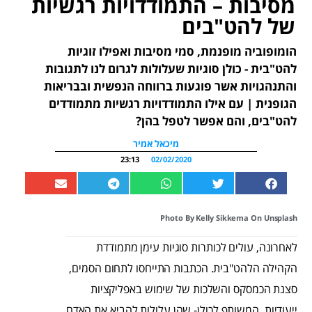
מסיבות – התמודדויות רגשיות
של להט"בים
הומופוביה מופנמת, סמי מסיבות ואפילו זוגיות
להט"בית - כולן סוגיות שעלולות לגרום לנו לתגובות
והתנהגויות אשר פוגעות ברווחה הנפשית ובבריאות
הגופנית | עם אילו התמודדויות רגשיות מתמודדים
להט"בים, והם אפשר לטפל בהן?
מיכאל אמיר
23:13
02/02/2020
Photo By
Kelly Sikkema
On
Unsplash
לאחרונה, עולים לכותרות סוגיות עימן מתמודדת
הקהילה הלהט"בית. הכתבות התייחסו לתחום הסמים,
סצנת הכמסקס והשלכות של שימוש באפליקציות
ייעודיות. המשותף לכולן- שהן עלולות להביא את האדם