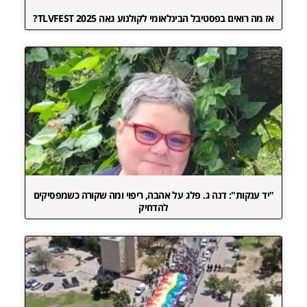
אז מה רואים בפסטיבל הבינלאומי לקולנוע גאה TLVFEST 2025?
"יד ענקות": דנה ג. פלג על אהבה, ריפוי ומה שקורה כשמפסיקים
להדחיק