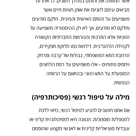
אשר התוותה את זהותם במהלך השנים. כל אחד/ת
מביאים עימם לזוגיות את אותן חוויות חיים אשר
משפיעים על זהותם האישית והמינית. חלקם מודעים
וחלקם לא מודעים. אך לא רק ההיסטוריה משפיעה על
הזוגיות אלא התרבות והנורמות החברתיות הקשורה
לקהילה הלהט"בית. דילמות כמו חלוקת תפקידים,
הרחבת התא המשפחתי, גבולות של קרבה ומרחק
ויחסים פתוחים – אלו משפיעים על רמת הלחצים
המופעלת על התא הזוגי ובהתאם על הרווחה
הנפשית.
מילה על טיפול רגשי (פסיכותרפיה)
אם אתם חושבים להגיע לטיפול רגשי, כדאי ללכת
למטפל/ת מוסמכ/ת. הכוונה היא לפסיכולוג/ית קליני או
עובד/ת סוציאלי/ת קלינית או לאנשי מקצוע שהוסמכו