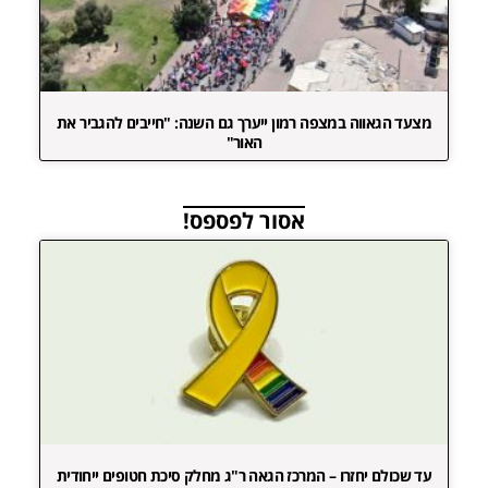
מצעד הגאווה במצפה רמון ייערך גם השנה: "חייבים להגביר את
האור"
אסור לפספס!
עד שכולם יחזרו – המרכז הגאה ר"ג מחלק סיכת חטופים ייחודית