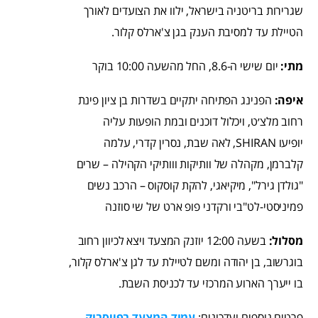
שגרירות בריטניה בישראל, ילוו את הצועדים לאורך
הטיילת עד למסיבת הענק בגן צ'ארלס קלור.
מתי:
יום שישי ה-8.6, החל מהשעה 10:00 בוקר
איפה:
הפנינג הפתיחה יתקיים בשדרות בן ציון פינת
רחוב מלצ׳ט, ויכלול דוכנים ובמת הופעות עליה
יופיעו SHIRAN, לאה שבת, נסרין קדרי, עלמה
קלברמן, מקהלה של וותיקות ווותיקי הקהילה – שרים
"גולדן גירל", מיקיאגי, להקת קוסקוס – הרכב נשים
פמיניסטי-לט"בי ורקדני פופ ארט של שי סוזנה
מסלול:
בשעה 12:00 יוזנק המצעד ויצא לכיוון רחוב
בוגרשוב, בן יהודה ומשם לטיילת עד לגן צ'ארלס קלור,
בו ייערך הארוע המרכזי עד לכניסת השבת.
פרטים נוספים ועדכונים:
עמוד המצעד בפייסבוק