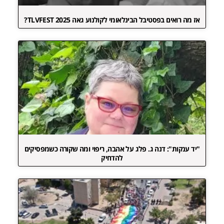
אז מה רואים בפסטיבל הבינלאומי לקולנוע גאה TLVFEST 2025?
"יד ענקות": דנה ג. פלג על אהבה, ריפוי ומה שקורה כשמפסיקים
להדחיק