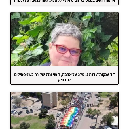
אז מה רואים בפסטיבל הבינלאומי לקולנוע גאה TLVFEST 2025?
"יד ענקות": דנה ג. פלג על אהבה, ריפוי ומה שקורה כשמפסיקים
להדחיק