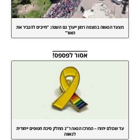
מצעד הגאווה במצפה רמון ייערך גם השנה: "חייבים להגביר את
האור"
אסור לפספס!
עד שכולם יחזרו – המרכז הגאה ר"ג מחלק סיכת חטופים ייחודית
לגאווה