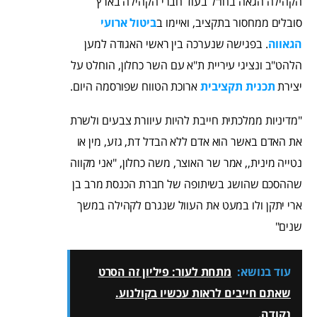
הקהילה הגאה בחו"ל בעוד חברי הקהילה בארץ
סובלים ממחסור בתקציב, ואיימו ב
ביטול ארועי
הגאווה
. בפגישה שנערכה בין ראשי האגודה למען
הלהט"ב ונציגי עיריית ת"א עם השר כחלון, הוחלט על
יצירת
תכנית תקציבית
ארוכת הטווח שפורסמה היום.
"מדיניות ממלכתית חייבת להיות עיוורת צבעים ולשרת
את האדם באשר הוא אדם ללא הבדל דת, גזע, מין או
נטייה מינית,, אמר שר האוצר, משה כחלון, "אני מקווה
שההסכם שהושג בשיתופה של חברת הכנסת מרב בן
ארי יתקן ולו במעט את העוול שנגרם לקהילה במשך
שנים"
עוד בנושא:
מתחת לעור: פיליון זה הסרט
שאתם חייבים לראות עכשיו בקולנוע.
נקודה.