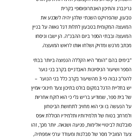
גרינברג והתיכון האנתרופוסופי בקרית
טבעון, שהפרויקט השנתי שלהן יהיה לשכנע את
המועצה המקומית בטבעון לתלות דגל גאווה על בניין
המועצה ובבתי הספר ביום ההבנ"ה. הן ישבו וניסחו
מכתב מרגש ומדויק ושלחו אותו לראש המועצה.
"בימים בהם "הומו" היא הקללה הנפוצה ביותר בבתי
הספר ושיעור הניסיונות האבדניים בקרב בני נוער
להט"ב גבוה פי 3 מהשיעור בקרב כלל בני הנוער –
יש בתליית הדגל במקום בולט בתיכון צעד חינוכי אמיץ
של בית ספר, שמודיע בריש גלי כי הוא לוקח אחריות
על הנעשה בו וכי הוא מחויב לתחושת הביטחון
ולמרחב בטוח של תלמידותיו ותלמידיו הכוללת אפס
סובלנות לביטויי אלימות, פגיעה ושנאה. יותר מכך, זהו
צעד המוביל מסר של סבלנות ומעודד ערכי אמפתיה,