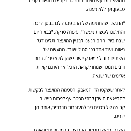
המועצה ולבקש הצהרת תמיכה בקהילה הגאה בקרית
טבעון, אך ללא מענה.
"הרגשנו שהחתימה של הרב פגעה לנו בבטן הרכה
והחלטנו לעשות מעשה", סיפרה סדקה, "בבוקר יום
שבת ביולי החם הגענו לבניין המועצה ותלינו דגל
גאווה. ועוד אחד בכניסה ליישוב". המעשה של
השתיים הוביל למאבק יישובי שהן לא ציפו לו. רבות
ורבים תמכו ושמחו לקראת הדגל, אך היו גם קולות
אלימים של שנאה.
לאחר ששקטו הדי המאבק, הסכימה המועצה לבקשות
להביא את חוש"ן לבתי הספר ואף לפתוח ביישוב
קבוצה של תכנית ניר למעורבות חברתית, אותה הן
ידריכו.
השנה, ביקשו חניכות הקבוצה, תלמידות תיכון אורט