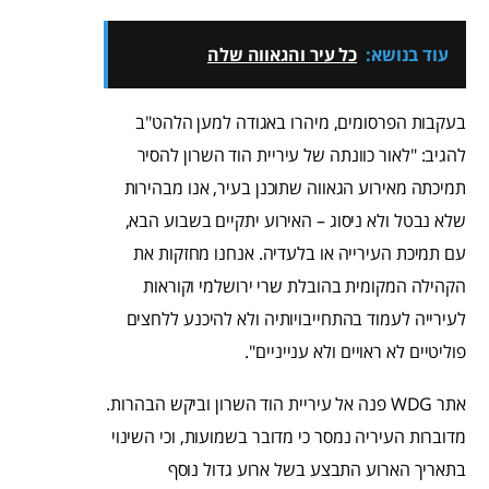
עוד בנושא:
כל עיר והגאווה שלה
בעקבות הפרסומים, מיהרו באגודה למען הלהט"ב
להגיב: "לאור כוונתה של עיריית הוד השרון להסיר
תמיכתה מאירוע הגאווה שתוכנן בעיר, אנו מבהירות
שלא נבטל ולא ניסוג – האירוע יתקיים בשבוע הבא,
עם תמיכת העירייה או בלעדיה. אנחנו מחזקות את
הקהילה המקומית בהובלת שרי ירושלמי וקוראות
לעירייה לעמוד בהתחייבויותיה ולא להיכנע ללחצים
פוליטיים לא ראויים ולא ענייניים".
אתר WDG פנה אל עיריית הוד השרון וביקש הבהרות.
מדוברות העיריה נמסר כי מדובר בשמועות, וכי השינוי
בתאריך הארוע התבצע בשל ארוע גדול נוסף