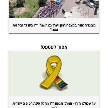
מצעד הגאווה במצפה רמון ייערך גם השנה: "חייבים להגביר את
האור"
אסור לפספס!
עד שכולם יחזרו – המרכז הגאה ר"ג מחלק סיכת חטופים ייחודית
לגאווה