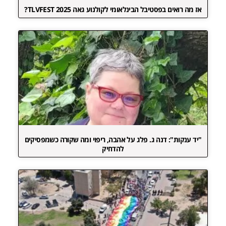
אז מה רואים בפסטיבל הבינלאומי לקולנוע גאה TLVFEST 2025?
"יד ענקות": דנה ג. פלג על אהבה, ריפוי ומה שקורה כשמפסיקים
להדחיק