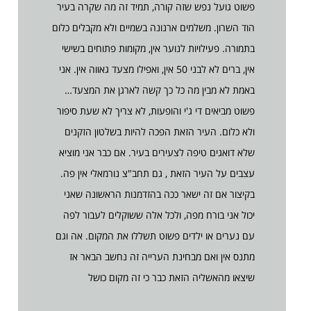
פשוט גועל נפש שזה קורה, תמיד זה מה שקרה בעיר
הוד השרון. משלמים ארנונה בשמיים ולא מקבלים כלום
בתמורה. פעילויות לנוער אין, מקומות פתוחים בשישי
אין, ברים לא לבני 50 אין, ואפילו מצעד גאווה אין. אני
באמת לא מבין מה כל כך קשה לארגן את המצעד…
פשוט מביאים די ג'י והופעות, לא צריך לא שעת סיפור
ולא כלום. העיר הזאת הפכה להיות בשלטון הזקנים
שלא דואגים טיפה לצעירים בעיר. אם כבר אני מוציא
עצבים על העיר הזאת , גם תחב"צ נורמאלי אין פה.
בקיצור אם זה ישאר ככה בהזדמנות הראשונה שאני
יכול אני בורח מפה, ולכל אלה ששוקלים לעבור לפה
עם נערים או ילדים פשוט תשללו את המקום. אה וגם
מתנס אין ואם מבחינת הערייה זה נחשב הבאר אז
שיצאו מהאשליה הזאת כבר כי זה מקום כושל