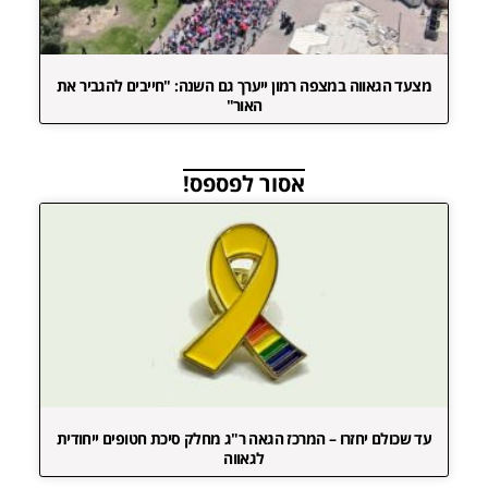
מצעד הגאווה במצפה רמון ייערך גם השנה: "חייבים להגביר את
האור"
אסור לפספס!
עד שכולם יחזרו – המרכז הגאה ר"ג מחלק סיכת חטופים ייחודית
לגאווה