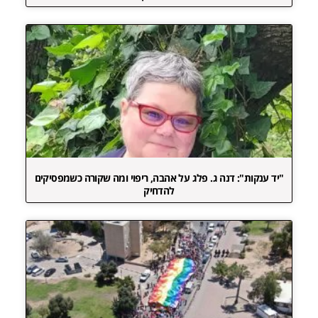
"יד ענקות": דנה ג. פלג על אהבה, ריפוי ומה שקורה כשמפסיקים
להדחיק