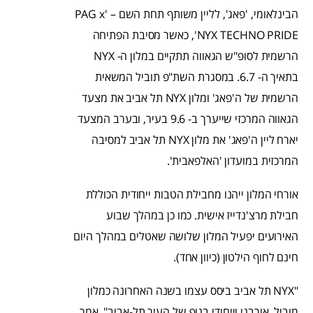
הבינלאומי, 'פאג', לליין משותף תחת השם – 'PAG x
NYX TECHNO PRIDE', כאשר מסיבת הפתיחה
הרשמית לסופ"ש הגאווה תתקיים במלון ה- NYX
בתאיך ה- 6.7. במסגרת השת"פ תוביל המשאית
הרשמית של ה'פאג' ומלון NYX תל אביב את מצעד
הגאווה המרכזי שייערך ב- 9.6 בעיר, ובערב המצעד
יארח ליין ה'פאג' את מלון NYX תל אביב למסיבה
המרכזית במועדון 'האלפאבית'.
אורחי המלון ייהנו מחבילת הטבות ייחודית הכוללת
חבילת מרצ'נדייז אישית. כמו כן במהלך שבוע
האירועים יפעיל המלון שלושה שאטלים במהלך היום
חינם לחוף הילטון (כיוון אחד).
"NYX תל אביב ביסס עצמו בשנה האחרונה כמלון
מוביל, אורבני וייחודי בנוף של העיר תל-אביב", אמר