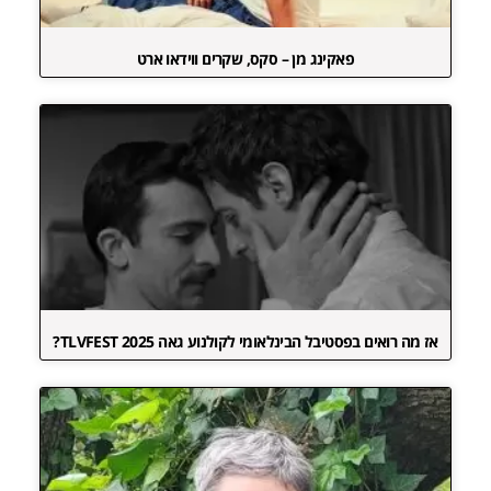
פאקינג מן – סקס, שקרים ווידאו ארט
אז מה רואים בפסטיבל הבינלאומי לקולנוע גאה TLVFEST 2025?