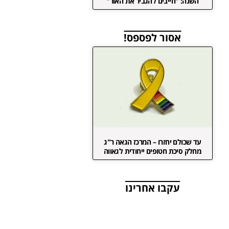
השנה: "חייבים להגביר את האור"
אסור לפספס!
עד שכולם יחזרו – המרכז הגאה ר"ג
מחלק סיכת חטופים ייחודית לגאווה
עקבו אחרינו