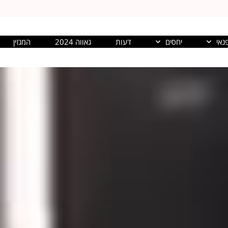
נאי
יחסים
דעות
גאווה 2024
המגזין