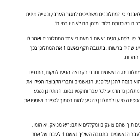
לאחר שהנאשמים ירדו מהספינה, נאשם 1 הסביר לאבנרי כי המתלוננים משתייכים למגזר הערבי, ונטייה מינית
ים בשכנותם בלוד "מזמן הם לא היו בחיים".
בהמשך הערב, בשעה 23:30 בערך, שהו המתלוננים בטיילת נמל יפו. לפתע הגיח נאשם 1 מאחורי אחד המתלוננים ואמר לו
"חזרתי אליך יא הומו". המתלונן השיב לו "מי אתה?" ושלף גז מדמיע שהיה ברשותו. בתגובה תקף נאשם 1 את המתלונן בכך
 המקום.
לוננים. הנאשמים וחברי הקבוצה הגיעו למקום, התנפלו
 הוא מנסה להגן על פניו. הנאשמים וחברי הקבוצה הפילו את
לונן גז מדמיע לכל עבר ותוקפיו נסוגו. המתלונן נפגע
ספינה סייעו למתלונן להגיע למזח בסמוך לספינה ושטפו את
תוך שהם צועקים ומקללים אותם: "יא מניאק, יא הומו,
ראבאק דינאק, יא שרמוט". המתלוננים השיבו בצעקות ובקללות לעבר הנאשמים. בתגובה השליך נאשם 1 לעברו של אחד