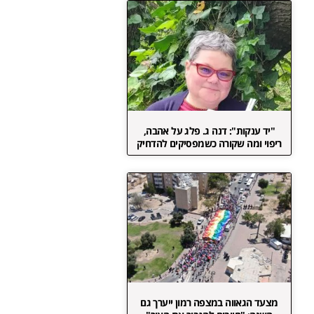
"יד ענקות": דנה ג. פלג על אהבה,
ריפוי ומה שקורה כשמפסיקים להדחיק
מצעד הגאווה במצפה רמון ייערך גם