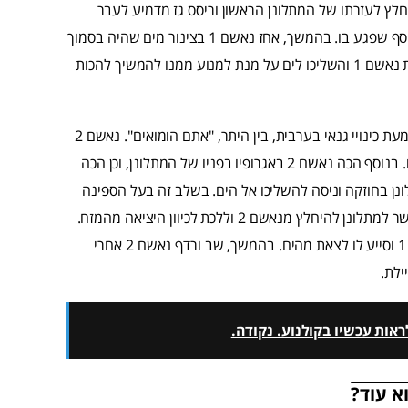
נחלץ לעזרתו של המתלונן הראשון וריסס גז מדמיע לעבר
הנאשמים. בתגובה השליך נאשם 1 כיסא לעברו של המתלונן הנוסף שפגע בו. בהמשך, אחז נאשם 1 בצינור מים שהיה בסמוך
והצליף באמצעותו במתלונן הנוסף. בתגובה בעל הספינה דחף את נאשם 1 והשליכו לים על מנת למנוע ממנו להמשיך להכות
באותה עת, תקף נאשם 2 את המתלונן הראשון באכזריות תוך השמעת כינויי גנאי בערבית, בין היתר, "אתם הומואים". נאשם 2
בעט בראשו ובבטנו של המתלונן, סטר על פניו והיכה אותו בראשו. בנוסף הכה נאשם 2 באגרופיו בפניו של המתלונן, וכן הכה
מתלונן באמצעות ברכו. בהמשך, אחז נאשם 2 במתלונן בחוזקה וניסה להשליכו אל הים. בשלב זה בעל הספינה
ניסה למנוע מנאשם 2 להמשיך ולתקוף את המתלונן באופן שאיפשר למתלונן להיחלץ מנאשם 2 וללכת לכיוון היציאה מהמזח.
נאשם 2 נגח בראשו של בעל הספינה, דחף אותו ורץ לכיוון נאשם 1 וסייע לו לצאת מהים. בהמשך, שב ורדף נאשם 2 אחרי
ילת.
אות עכשיו בקולנוע. נקודה.
א עוד?