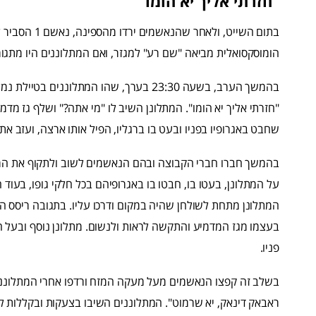
"חזרתי אליך יא הומו"
בתום השייט, ו
הומוסקסואלית מביאה "שם רע" למגזר, ואם המתלוננים היו מתגורר
שחבט באגרופיו בפניו ובעט בו ברגליו, הפיל אותו ארצה, ועזב את
בהמשך חברו חברי הקבוצה ובהם הנאשמים לשוב ולתקוף את המת
על המתלונן, בעטו בו, חבטו בו באגרופיהם בכל חלקי גופו, בעוד
המתלונן מתחת לשולחן שהיה במקום ודרכו עליו. בתגובה ריסס המת
בעצמו מגז המדמיע והתקשה לראות ולנשום. מתלונן נוסף ובעל ה
פניו.
בשלב זה קפצו הנאשמים מעל מעקה המזח ורדפו אחרי המתלוננים 