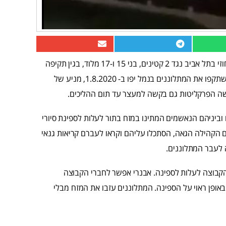
פרקליטות מחוז תל אביב (פלילי) הגישה כתב אישום לבימ"ש המחוזי בתל אביב נגד 2 קטינים, בני 15 ו-17 מלוד, בגין תקיפה
וגרימת חבלה בנסיבות מחמירות. כתב האישום מייחס לנאשמים, שתקפו את המתלוננים בנמל יפו ב- 1.8.2020, מניע של
גישה הפרקליטות גם בקשה למעצר עד תום ההליכים.
ם וביניהם הנאשמים המתינו במזח בתור לעלות לספינת סיורי
 הקהילה הגאה, הסתכלו עליהם וקראו לעברם קריאות גנאי
קבוצה לעלות לספינה. אבנרי אפשר לחברי הקבוצה
ופן ראוי על הספינה. המתלוננים עזבו את המזח מבלי