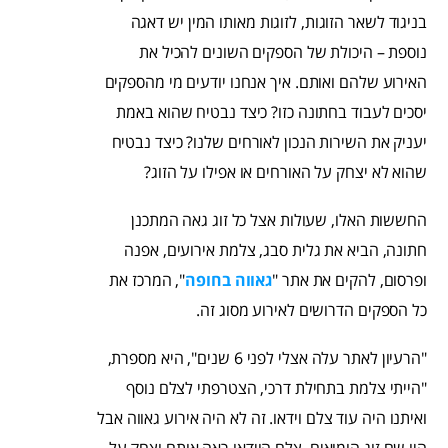
בניגוד לשאר הזוגות, לזוגות מאותו המין יש דאגה
נוספת – היכולת של הספקים השונים להכיל את
האירוע שלהם ואותם. איך אנחנו יודעים מי מהספקים
יסכים לעבוד בחתונה כזו? כיצד נבטיח שהוא באמת
יעניק את השירות הנכון לאורחים שלנו? כיצד נבטיח
שהוא לא יצחק על האורחים או אפילו על הזוג?
החששות האלו, שעולות אצל כל זוג גאה המתכנן
חתונה, הביא את גלית סבג, צלמת אירועים, אפנה
ופרסום, להקים את אתר "
גאווה בחופה
", המרכז את
כל הספקים הדרושים לאירוע מסוג זה.
"הרעיון לאתר עלה אצלי לפני 6 שנים", היא מספרת,
"הייתי צלמת בתחילת דרכי, הצטרפתי לצלם נוסף
ואיתנו היה עוד צלם וידאו. זה לא היה אירוע גאווה אבל
היו שם זוג הומואים. צלם הוידאו ראה אותם וצחק על