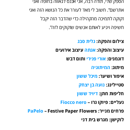
הספק שלי, תודה רבה, אני אכנס לגאווה בחופה ואני
אתרשם". חשוב לי מאד לעורר את כל הנושא הזה ואני
זקוקה לתמיכה מהקהילה כדי שהדבר הזה יקבל
חשיפה ויגיע לאותם אנשים שזקוקים לזה".
צילום והפקה:
גלית
סבג
עיצוב והפקה:
אגתה
עיצוב אירועים
דוגמנים:
אורי פנירי
ותום דבש
מיתוג:
המיתוגיה
איפור ושיער:
מיכל ששון
סטיילינג:
נועה בן יצחק
חליפות חתן:
דיויד ששון
נעליים: פיוקו נרו –
Fiocco nero
פרחים מנייר:
Flowers
– Festive Paper
PaPelo
לוקישן: מגרש בית דני