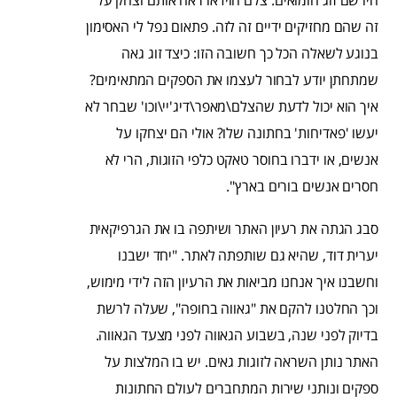
זה שהם מחזיקים ידיים זה לזה. פתאום נפל לי האסימון
בנוגע לשאלה הכל כך חשובה הזו: כיצד זוג גאה
שמתחתן יודע לבחור לעצמו את הספקים המתאימים?
איך הוא יכול לדעת שהצלם\מאפר\דיג'יי\וכו' שבחר לא
יעשו 'פאדיחות' בחתונה שלו? אולי הם יצחקו על
אנשים, או ידברו בחוסר טאקט כלפי הזוגות, הרי לא
חסרים אנשים בורים בארץ".
סבג הגתה את רעיון האתר ושיתפה בו את הגרפיקאית
יערית דוד, שהיא גם שותפתה לאתר. "יחד ישבנו
וחשבנו איך אנחנו מביאות את הרעיון הזה לידי מימוש,
וכך החלטנו להקם את "גאווה בחופה", שעלה לרשת
בדיוק לפני שנה, בשבוע הגאווה לפני מצעד הגאווה.
האתר נותן השראה לזוגות גאים. יש בו המלצות על
ספקים ונותני שירות המתחברים לעולם החתונות