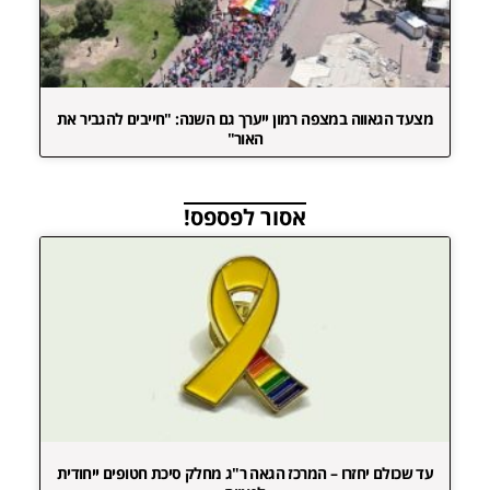
מצעד הגאווה במצפה רמון ייערך גם השנה: "חייבים להגביר את
האור"
אסור לפספס!
עד שכולם יחזרו – המרכז הגאה ר"ג מחלק סיכת חטופים ייחודית