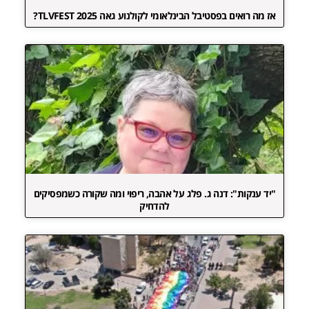
אז מה רואים בפסטיבל הבינלאומי לקולנוע גאה TLVFEST 2025?
"יד ענקות": דנה ג. פלג על אהבה, ריפוי ומה שקורה כשמפסיקים
להדחיק