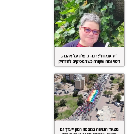
"יד ענקות": דנה ג. פלג על אהבה,
ריפוי ומה שקורה כשמפסיקים להדחיק
מצעד הגאווה במצפה רמון ייערך גם