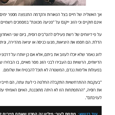
אך האשליה של חיים בצל הנאורות והקדמה התנפצה מספר ימים 
אינם חוקיים וכי הזוג ייקנס על "פגיעה מכוונת" במסמכים רשמיים
על פי דיווחים של רשת פעילים להט"בים רוסית, ביום שני האחרון
הדלת. הם חסמו את היציאות, מנעו כניסה או יציאה מהדירה, ונ
לזוג נאמר שלא יוכלו לעזוב את ביתם, אלא אם כן יוותרו על דרכו
הדיווחים, הרשויות גם העבירו לבני הזוג מסר מאיים, בו הבהירו 
בפעולות אלימות נגדם, המשטרה לא תוכל להבטיח את שלומם.
"בעקבות ההתרחשויות התקבלה החלטה כי לעת עתה, הם חייבים ל
את רוסיה, "ההתפתחות הזו לא היתה מתוכננת, האיום האמיתי על ה
לעזיבתם".
עוד בנושא:
מתחת לעור: פיליון זה הסרט שאתם חייבים לר