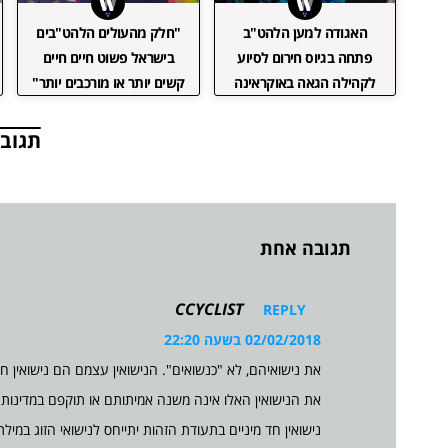
האגודה למען הלהט"ב
"חלק מהעולים הלהט"בים
פתחה בגיוס חירום לסיוע
בישראל פשוט חיים חיים
לקהילה הגאה באוקראינה
קשים יותר או מורכבים יותר"
תגובו
תגובה אחת
CCYCLIST
REPLY
02/02/2018 בשעה 22:20
את נישואיהם, לא "כנשואים". הנישואין עצמם הם נישואין 
את הנישואין האלו אינה משנה אמיתותם או תוקפם במדינות 
נישואין חד מיניים בתעודת הזהות יתייחס לנישואי הזוג במילת