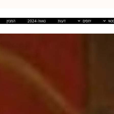
נאי
יחסים
דעות
גאווה 2024
המגזין