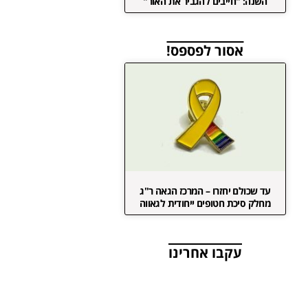
השנה: "חייבים להגביר את האור"
אסור לפספס!
עד שכולם יחזרו – המרכז הגאה ר"ג
מחלק סיכת חטופים ייחודית לגאווה
עקבו אחרינו