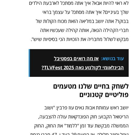
לא ראוי להיות אבא? איך אתה מסתכל לארבעת הילדים
שלך בעיניים? איך אתה מסתכל על עצמך בראי
בבוקר? אתה יושב במליאה הזאת מכוח הקולות של
חברי הקהילה הגאה, אותה קהילה שעכשיו אתה
מבקש לשלול מחבריה את הזכויות הכי בסיסיות שיש".
עוד בנושא:
אז מה רואים בפסטיבל
הבינלאומי לקולנוע גאה TLVFest 2025?
לשחק בחיים שלנו מטעמים
פוליטיים קטנוניים
יושב ראש עמותת אבות גאים עוז פרבין: "ושוב
הריטואל הקבוע: חוק הפונדקאות עולה להצבעה,
הממשלה מבקשת עוד זמן "ללמוד" את החוק, החוק
נופל וחוזר חלילה. אז הפעם 29 בעד ו- 47 חברי כנסת