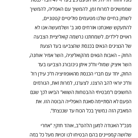
שממשיכים למרוח זמן, להמשיך עם האפליה, להמשיך
לשחק בחיים שלנו מטעמים פוליטיים קטנוניים,
להתעקש שאנחנו אזרחים סוג ב' ושלמעשה אנו לא
ראויים לילדים. לשמחתנו נרשמה קואליציית הצבעה
של הנציגים הגאים בכנסת שהצביעו בעד הצעת
החוק – האבות הגאים מהקואליציה, השר אמיר אוחנה,
השר איציק שמולי וח"כ איתן גינזבורג הצביעו בעד
החוק, יחד עם חברי הכנסת מהאופוזיציה ח"כ עידן רול
וח"כ יוראי להב הרצנו. לצערנו, למרות זאת, הגורמים
החשוכים ו"מבטיחי ההבטחות השווא" הביאו לכך שגם
הפעם לא הסתיימה סאגת האפלייה הבוטה הזו. את
המאבק הזה נמשיך בכל הכוח עד שננצח!".
מנכ"ל האגודה למען הלהט"ב, אוהד חזקי: "אחרי
שלושה קמפיינים בהם הבטיחו לנו זכויות מעל כל במה