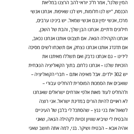
המין שלנו", אמר ח"כ יוראי להב הרצנו במליאת
הכנסת, "יש לנו חלומות, ויש לנו שאיפות. אנחנו אנשי
מרכז, אנשי ימין וגם אנשי שמאל. יש בינינו ערבים,
חילונים ודתיים. אנחנו הבן שלך, והבת של השכן,
אנחנו הקהילה הגאה. אם תצבוט אותנו אנחנו נכאב,
אם תדגדג אותנו אנחנו נצחק, אם תשכחו לשים מסיכה
לידינו – גם אנחנו נדבק ואם תשללו מאיתנו את
הזכויות שלנו – אנחנו נלחם. בתוך הקואליציה הנוכחית
יש 302 ילדים. אבל מאיפה אתם – חברי הקואליציה –
שואבים את הסמכות המוסרית להחליט עבורי –
ולהחליט לעוד מאות אלפי אזרחים ישראלים שאנחנו
לא ראויים להיות הורים במדינת ישראל. אני רוצה
לשאול את בני גנץ – שהסתכל לי בלבן של העיניים
והבטיח לי שיביא שוויון זכויות לקהילה הגאה, שאני
אהיה אבא – הבטיח ושיקר. בני, למה אתה חושב שאני