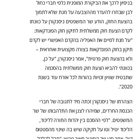
בניסיון לרכך את הביקורת המופנית כלפי חברי כחול
לבן שבחרו להעדר מההצבעה על מנת שלא לתמוך
בהצעת החוק, הודע שר המשפטים ‏ניסנקורן על כוונתו
לקדם הצעת חוק ממשלתית לתיקון חוק הפונדקאות:
"על מנת לסיים את האפליה בהקדם האפשרי יש לקדם
תיקון בחוק הפונדקאות בצורה מקצועית ואחראית –
ולא בהצעת חוק פרטית", אמר ניסנקורן, "על כן,
בכוונתי להביא הצעת חוק ממשלתית בהסכמה
שתבטיח שוויון זכויות בהורות לכל אזרח עוד בשנת
2020".
הצהרתו של ניסנקורן זכתה מיד לתגובה של חברי
הכנסת החרדים, שמיהרו לצנן את התלהבותו של שר
המשפטים. "לפי ההסכם בין יהדות התורה לליכוד,
הליכוד יטיל וטו על חקיקה שיש בה שינוי מהסטטוס
קוו", אמר סגן שר החינוך מאיר פרוש, "חבל לקלקל