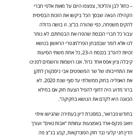
– כחול לבן והליכוד, צפצפו היום על מאות אלפי חברי
הקהילה הגאה שבסך הכל ביקשו את הזכות הבסיסית
להקים משפחה, כפי שהורה בג"צ. זו בושה גדולה
עבור כל חברי הכנסת שהפרו את הבטחתם. לא נותר
לנו אלא לומר שבמבחן הפרלמנטרי הראשון בנושא
זכויות להט"ב בכנסת ה-23, כל אחת משתי הסיעות
קיבלה ציון אפס אחד גדול. אנו רושמות ורושמים לפנינו
את התחייבותו של שר המשפטים אבי ניסנקורן לתקן
את האפליה בחוק ממשלתי עד סוף שנת 2020. לא
ברור מדוע היה דחוף להפיל הצעת חוק אם במילא
הכוונה היא לקדם את הנושא בחקיקה".
בחודש פברואר, במסגרת דיון בעתירה שהגישו איתי
ויואב פנקס-ארד באמצעות עמותת "אבות גאים" ועורך
הדין חגי קלעי נגד חוק הפונדקאות, קבע בג"צ פה