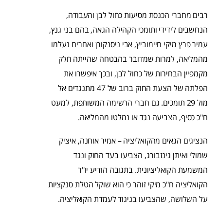
רבים מחברי הכנסת מסיעות כחול לבן והעבודה,
הנחשבים לידידי ותומכי הקהילה הגאה, בהם בני גנץ,
עמיר פרץ מיקי חיימוביץ, אבי ניסנקורן ואחרים נעלמו
מהמליאה, למרות שמדובר בהבטחה שהייתה חלק
מקמפיין הבחירות של כחול לבן, ובכך איפשרו את
הפלתה של הצעת החוק ברוב של 47 מתנגדים אל
מול 29 תומכים. גם חברי הרשימה המשותפת, למעט
ח"כ כסיף, הצביעה נגד או נמלטו מהמליאה.
הנציגים הגאים מהקואליציה – אמיר אוחנה, איציק
שמולי ואיתן גינזבורג, הצביעו בעד החוק ונגד
המשמעת הקואליציונית. בתגובה הודיע יו"ר
הקואליציה ח"כ מיקי זוהר כי הוא שוקל הטלת סנקציות
על השלושה, שהצביעו בניגוד לעמדת הקואליציה.