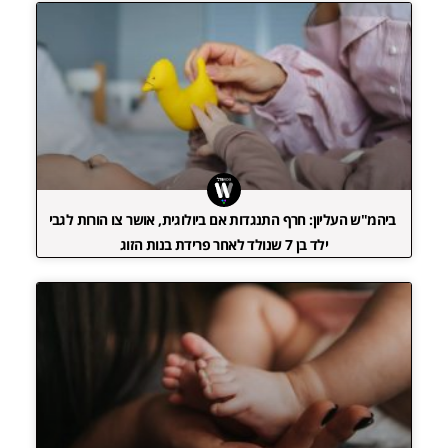
ביהמ"ש העליון: חרף התנגדות אם ביולוגית, אושר צו הורות לגבי
ילד בן 7 שנולד לאחר פרידת בנות הזוג