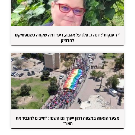
"יד ענקות": דנה ג. פלג על אהבה, ריפוי ומה שקורה כשמפסיקים
להדחיק
מצעד הגאווה במצפה רמון ייערך גם השנה: "חייבים להגביר את
האור"