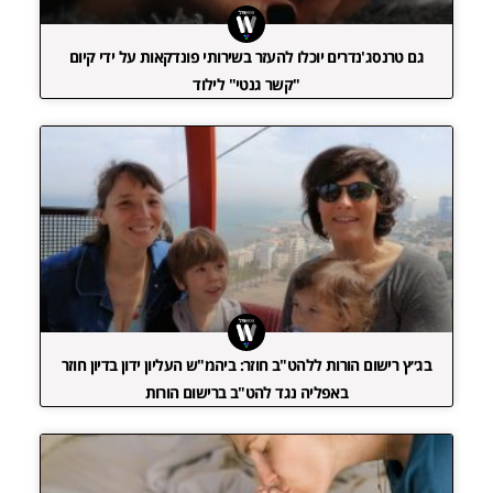
גם טרנסג'נדרים יוכלו להעזר בשירותי פונדקאות על ידי קיום
"קשר גנטי" לילוד
בג״ץ רישום הורות ללהט"ב חוזר: ביהמ"ש העליון ידון בדיון חוזר
באפליה נגד להט"ב ברישום הורות