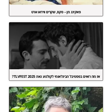
פאקינג מן – סקס, שקרים ווידאו ארט
אז מה רואים בפסטיבל הבינלאומי לקולנוע גאה TLVFEST 2025?