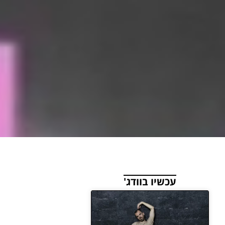
עכשיו בוודג'