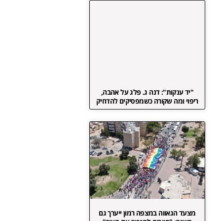
"יד ענקות": דנה ג. פלג על אהבה,
ריפוי ומה שקורה כשמפסיקים להדחיק
מצעד הגאווה במצפה רמון ייערך גם