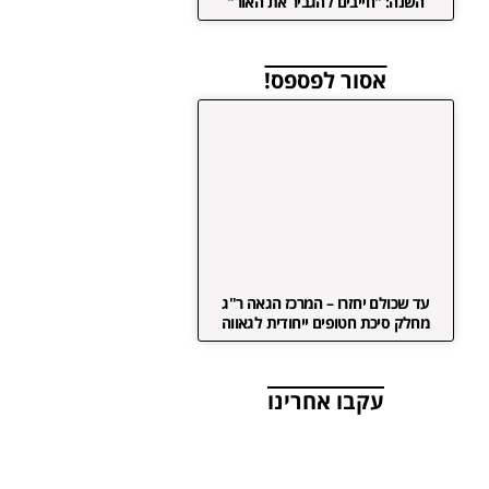
השנה: "חייבים להגביר את האור"
אסור לפספס!
עד שכולם יחזרו – המרכז הגאה ר"ג
מחלק סיכת חטופים ייחודית לגאווה
עקבו אחרינו