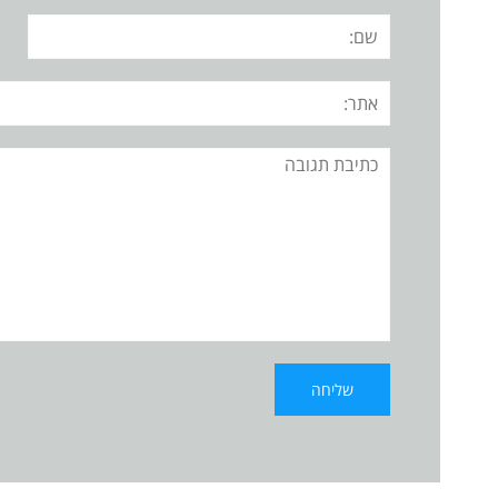
שם:
אתר:
תגובה