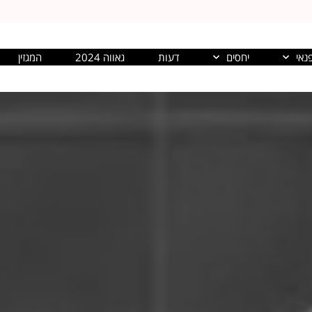
נאי
יחסים
דעות
גאווה 2024
המגזין