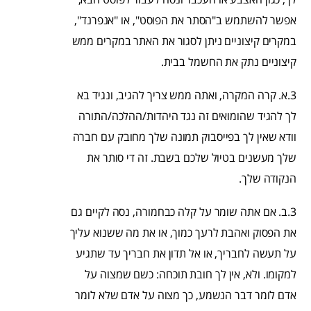
אפשר להשתמש ב"הסתר את הפוסט", או "אנפרנד",
במקרים קיצוניים ניתן לסגור את האתר במקרים ממש
קיצוניים נתק את החשמל בבית.
3.א. קרה המקרה, ואתה ממש צריך להגיב, ונגיד בא
לך להגיד שהומואים זה נגד היהדות/ההלכה/התורה
וודא שאין לך בפייסבוק תמונה שלך מחובק עם חברה
שלך מעשנים בטיול שלכם בשבת. זה די סותר את
הנקודה שלך.
3.ב. אם אתה שומר על קלה כבחמורה, נסה לקיים גם
את הפסוק ואהבת לרעך כמוך, או את מה ששנוא עליך
על תעשה לחבריך, או אל תדון את חבריך עד שתגיע
למקומו. ולא, אין לך חובת תוכחה: כשם שמצוה על
אדם לומר דבר הנשמע, כך מצוה על אדם שלא לומר