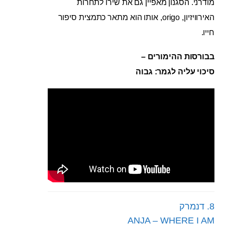
מודרני. הסגנון מאפיין גם את שירו לתחרות
האירוויזיון, origo, אותו הוא מתאר כתמצית סיפור
חייו.
בבורסות ההימורים –
סיכוי עליה לגמר: גבוה
8. דנמרק
ANJA – WHERE I AM