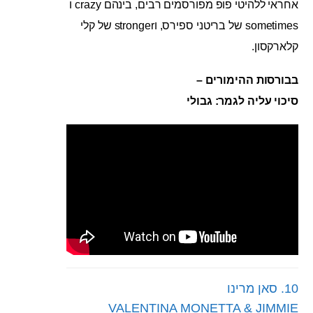
אחראי ללהיטי פופ מפורסמים רבים, בינהם crazy ו
sometimes של בריטני ספירס, וstronger של קלי
קלארקסון.
בבורסות ההימורים –
סיכוי עליה לגמר: גבולי
10. סאן מרינו
VALENTINA MONETTA & JIMMIE