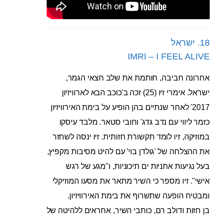
18. ישראל
IMRI – I FEEL ALIVE
אחרונה חביבה, חותמת את שלב חצאי הגמר,
ישראל. אימרי זיו (25) זכה ב'כוכב הבא לארוויזיון
2017' לאחר שנתיים בהן הופיע על בימת האירוויזיון
כזמר ליווי עם נדב גדג' וחובי סטאר. מלבד עיסקו
במוזיקה, זיו לומד תקשורת חזותית. זיו ינסה לשחזר
את ההצלחה של 'גולדן בוי' עם להיט מסיבות מקפיץ,
בעל נגיעות אתניות ים תיכוניות, ו"מגע של רגש
אישי". זיו מספר כי השיר מתאר את מסעו המוזיקלי
ומבטיח הופעה שתשרוף את בימת האירוויזיון.
בן חזות ודולב רם, כותבי השיר, אחראים ללהיטה של