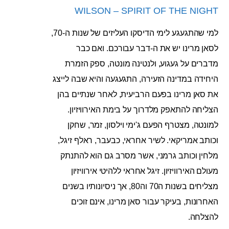
WILSON – SPIRIT OF THE NIGHT
למי שהתגעגע לימי הדיסקו העליזים של שנות ה-70,
לסאן מרינו יש את ה-דבר עבורכם. ואם כבר
מדברים על געגוע, ולנטינה מונטה, ספק הזמרת
היחידה במדינה הזעירה, התגעגעה והיא שבה לייצג
את סאן מרינו בפעם הרביעית, לאחר שנתיים בהן
הצליחה להתאפק מלדרוך על בימת האירוויזיון.
למונטה, מצטרף הפעם ג'ימי וילסון, זמר, שחקן
וכותב אמריקאי. לשיר אחראי, כבעבר, ראלף זיגל,
מלחין וכותב גרמני, אשר מסרב גם הוא להתנתק
מעולם האירוויזיון. זיגל אחראי ללהיטי אירוויזיון
מצליחים בשנות ה70 וה80, אך ניסיונותיו בשנים
האחרונות, בעיקר עבור סאן מרינו, אינם זוכים
להצלחה.