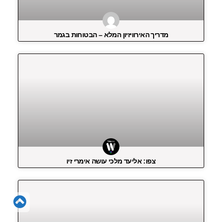
מדריך האירוויזיון המלא – הבטוחות בגמר
צפו: אליעד מלכי עושה אימרי זיו
גל
לר