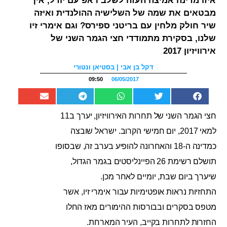
איזו מדינה אמיצה העזה לשלב ראפ עם יודל, איך
מבטאים את שמה של השלישיה ההולנדית ואיזה
שיר חולק מלחין עם בריטני ספירס? וגם אימרי זיו
שלנו, בסקירת מתמודדי חצי הגמר השני של
אירוויזיון 2017
דקל בן אבי | בסטיאן ונטורי
09:50
06/05/2017
חצי הגמר השני של תחרות האירוויזיון, יערך ב11
למאי 2017, יום חמישי הקרוב. ישראל שובצה
כמדינה ה-18 והאחרונה להופיע בערב זה, שבסופו
תושלם רשימת 26 הפיינליסטים בגמר הגדול,
שיערך ביום שבת, יומיים לאחר מכן.
התחזיות נראות אופטימיות עבור אימרי זיו, אשר
מטפס בסקרים ובבורסות ההימורים מאז החלו
החזרות לתחרות בקייב, העיר המארחת.