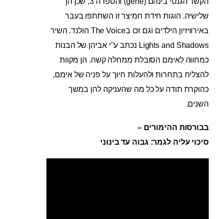
הקשר הגנטי בינהם (gene) והספרה 3, שכן הן
שלישיה. הוגות חידת חמיצר זו השתתפו בעבר
באירוויזיון הילדים וגם זכו בThe Voice הולנד. השיר
Lights and Shadows נכתב ע"י אביהן של הבנות
כמחווה לאימם הסובלת ממחלה קשה. הן מקוות
להצליח בתחרות ולהעלות חיוך על פניה של אימם,
כהוקרת תודה על כל מה שהעניקה להן במשך
השנים.
בבורסות ההימורים –
סיכוי עליה לגמר: גבוה עד בינוני