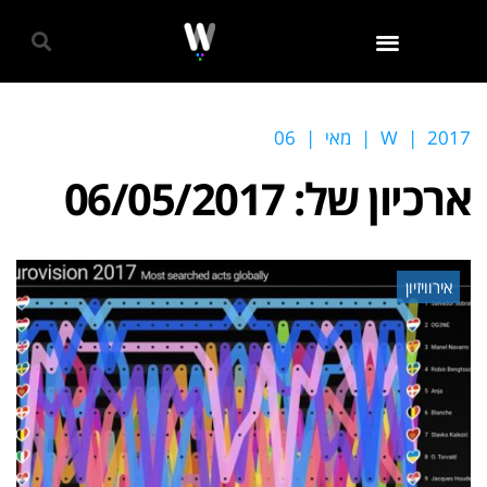
גאווה 2024
2017
|
W
|
מאי
|
06
ארכיון של:
06/05/2017
אירוויזיון