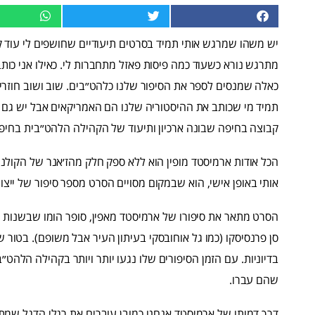
יש משהו שמרגש אותי תמיד בסרטים תיעודיים שחושפים לי עוד 
מתרגש נורא כשעוד כמה פיסות פאזל מתחברות לי. כאילו אני כו
כאלה שמנסים לספר את הסיפור שלנו כלהט״בים. שוב ושוב חוזרים ל
תמיד מי שכותב את ההיסטוריה שלנו הם האמריקאים אבל יש גם 
קבוצה בחיפה שבונה ארכיון ותיעוד של הקהילה הלהט״בית בחיפה 
הכל אודות ארמיסטד מופין הוא ללא ספק חלק מהז׳אנר של הקולנ
אותי באופן אישי, הוא שבמקום מסויים הסרט מספר סיפור של ייצו
סן פרנסיסקו (כמו גל אוחובסקי בעיתון העיר אבל משופם). בטור ש
בדיוניות. עם הזמן הסיפורים שלו נגעו יותר ויותר בקהילה הלהט״
שהם עברו.
דרך דמותו של ארמיסטד אנחנו כמובן עוברים את רגלי הדגל שמת