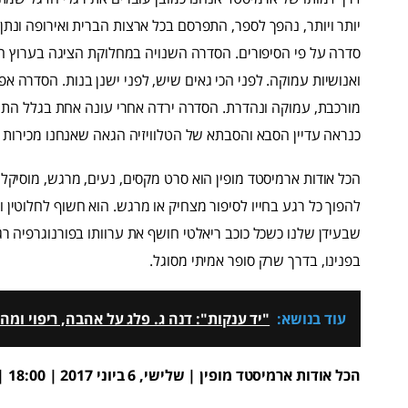
סדרה על פי הסיפורים. הסדרה השנויה במחלוקת הציגה בערוץ הצ
מורכבת, עמוקה ונהדרת. הסדרה ירדה אחרי עונה אחת בגלל התנ
כנראה עדיין הסבא והסבתא של הטלוויזיה הגאה שאנחנו מכירות ה
הכל אודות ארמיסטד מופין הוא סרט מקסים, נעים, מרגש, מוסיקלי
להפוך כל רגע בחייו לסיפור מצחיק או מרגש. הוא חשוף לחלוטין ו
שבעידן שלנו כשכל כוכב ריאלטי חושף את ערוותו בפורנוגרפיה ר
בפנינו, בדרך שרק סופר אמיתי מסוגל.
עוד בנושא:
"יד ענקות": דנה ג. פלג על אהבה, ריפוי ו
הכל אודות ארמיסטד מופין | שלישי, 6 ביוני 2017 | 18:00 | סינמטק 2 | כרטיסים ב