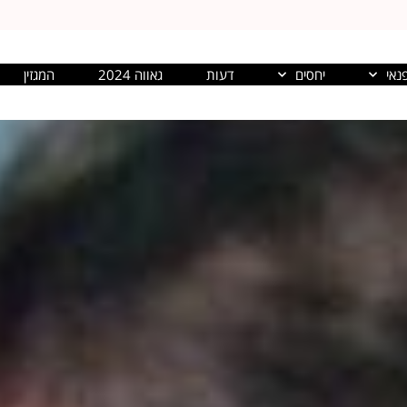
נאי
יחסים
דעות
גאווה 2024
המגזין