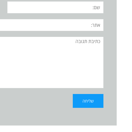
שם:
אתר:
תגובה