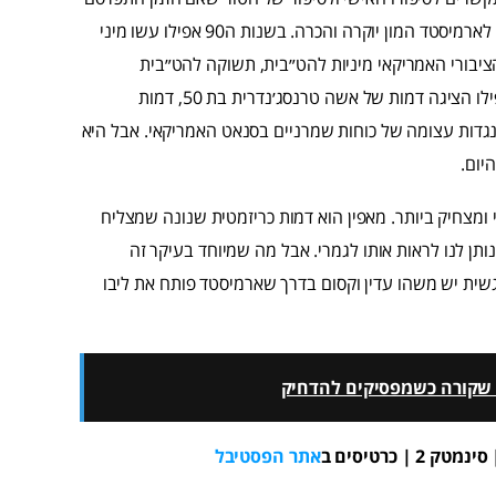
יותר ויותר, נהפך לספר, התפרסם בכל ארצות הברית ואירופה ונתן לארמיסטד המון יוקרה והכרה. בשנות ה90 אפילו עשו מיני
יבורי האמריקאי מיניות להט״בית, תשוקה להט״בית
ואנושיות עמוקה. לפני הכי גאים שיש, לפני ישנן בנות. הסדרה אפילו הציגה דמות של אשה טרנסג׳נדרית בת 50, דמות
גדות עצומה של כוחות שמרניים בסנאט האמריקאי. אבל היא
יום.
 ומצחיק ביותר. מאפין הוא דמות כריזמטית שנונה שמצליח
נותן לנו לראות אותו לגמרי. אבל מה שמיוחד בעיקר זה
גשית יש משהו עדין וקסום בדרך שארמיסטד פותח את ליבו
מה שקורה כשמפסיקים להדחיק
אתר הפסטיבל