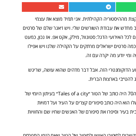
קצת מההיסטוריה הקהילתית. אני תמיד מוצא את עצמי
תב מחדש את עבודת השורשים שלי. ויש ז׳אנר שלם של סרטים
כל האירועי הדגל: סטונוול, מילק, אקט אפ. אז נכון, כמעט
כמה סרטים ישראלים מרתקים על הקהילה שלנו ויש אפילו
ומי יודע מה יקרה עם זה.
וע הדוקומנטרי הזה. אבל דבר מדהים שהוא עושה, שריגש
ג להט״בי בארצות הברית.
הסרט מתאר את סיפורו של ארמיסטד מאפין, סופר הומו שבשנות ה70 היה כותב של הטור ״Tales of a city״ בעיתון היומי של
לו הוא היה כותב סיפורים קצרים על העיר ועל דמויות
בית בעיר וסיפרו את סיפורם של האנשים שחיו שם והחוויות
קשרים לסיפורו האישי ולסיפור של הטור שאם הזמן התפרסם