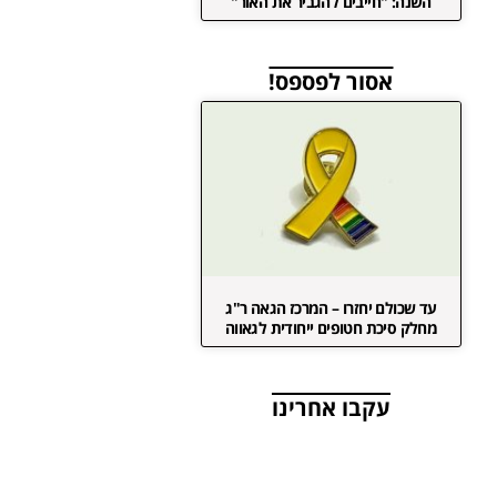
השנה: "חייבים להגביר את האור"
אסור לפספס!
עד שכולם יחזרו – המרכז הגאה ר"ג
מחלק סיכת חטופים ייחודית לגאווה
עקבו אחרינו