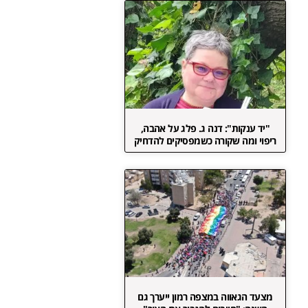
"יד ענקות": דנה ג. פלג על אהבה,
ריפוי ומה שקורה כשמפסיקים להדחיק
מצעד הגאווה במצפה רמון ייערך גם