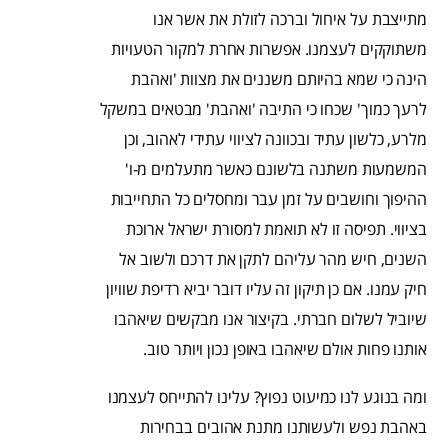
מתייצבת על איחול וברכה לזולת את אשר אנו
משתוקקים לעצמנו. אפשרות אחרת למקור הטעויות
הינה כי שמא בהיותם משננים את מצוות 'ואהבת
לרעך כמוך' שכחו כי התיבה 'ואהבת' מבטאים במשקל
מלרע, כלשון עתיד ובכוונה לציווי עתידי לאהוב, וכן
המשמעות משתנה בלשונם כאשר מתעלמים מ-ו'
ההיפוך וחושבים על זמן עבר ומחסלים כל התחייבות
בציווי. תפיסה זו לא תואמת למסורת ישראל ארוכת
השנים, חיש מהר עליהם לתקן את דרכם ולשוב אל
חיק עמנו. אם כן תיקון זה עליו דובר יביא רדיפת שוויון
שיוביל לשלום חברתי. בקיצור אנו מבקשים שיאהבו
אותנו פחות אולם שיאהבו באופן נכון ויותר טוב.
ומה בנוגע לנו כמיעוט נפוץ? עלינו להתייחס לעצמנו
באהבת נפש ולעשותנו מתנת אהובים בבחירות