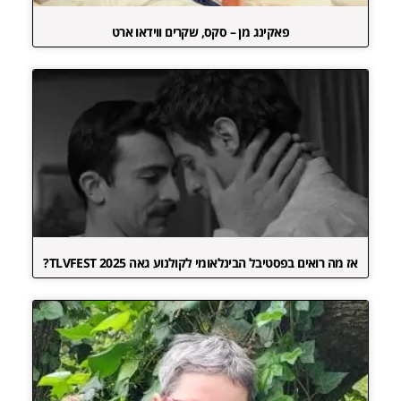
פאקינג מן – סקס, שקרים ווידאו ארט
אז מה רואים בפסטיבל הבינלאומי לקולנוע גאה TLVFEST 2025?