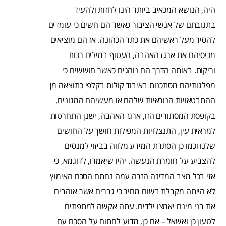
היה, הנושא המכאיב ביותר הינו לחזות ולהעיד
בתגובתם של אנשי הציבור כאשר הם חשים כי עומדים
להסיר מעל ראשיהם את כתר הכהונה. אז הם מוציאים
מכיסיהם את ארגז האהבה, העטוף במילים רכות
וריקות. באותה הדרך הם נוהגים כאשר חוששים כי
מפלגותיהם מסתכנות באיבוד קולות בקלפי כתוצאה מן
ההתבטאויות הנוראיות שלהם או מעשיהם המגונים.
בקופסת המסתורים הזו, ארגז האהבה, ישנן התחרטות
למראית עין, התנצלויות המפילות חושך על החושים
שלנו וכמו כן הסתרת המידע מלווה בביזוי למנסים
להצביע על חומרת הנעשה. יהיו שיאמרו, לדוגמא, כי
אזי בכל מצב המדינה הזרה עמה נחתם הסכם האימוץ
לא הייתה מקבלת בשום מחיר כי גברים אשר אוהבים
את בני מינם יאמצו ילדים. עתה אקשה למתפתים
לטעון כן ואשאל – אם כן, מדוע לחתום על הסכם עם