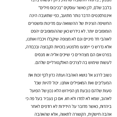
בלבב שלם, לכן כאשר עוסקים "בכיבוס מילים"
אינטרסנטים הדבר נותר מתועב, כפי שתועבה הינה
החשיפה הצינית של ההשוואה עם מדינות ומשטרים
הומופובים יותר. לא נידרש כאן שההומופובים יהפכו
לאוהבי חד מיניים וגם לא מצופה שיקבלו ויכבדו אותנו,
אלא נדרש כי יימנעו מלפגוע בזכויות הקבוצה ובכבודה,
בפרט אם הם מצהירים כי שייכים אליה או מנסים
לעשות שימוש בה לצרכים האלקטורליים שלהם.
נשוב לרגע אל נושא האהבה ועתה נדון לכף זכות את
המעליבים ואת המאפילים אותנו. יכול להיות שכל
טעות שלהם נובעת מן הפירוש הלא נכון של הפועל
לאהוב, שמא לא למדו ולא חוו. אם כן נעביר בעל פה כי
ביהדות, כאשר מדובר על הידידות לא רודפים לאחר
אהבה חישקית, הקשורה לתאווה, אלא שהאהבה