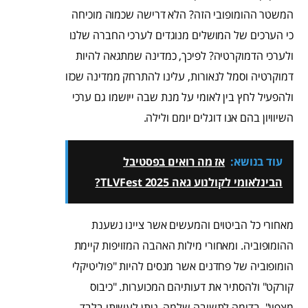
המשטר ההומופובי הזה? הלא דרישה שכמוה מוכיחה
כי הערכים של המושלים מנוגדים לערכי החברה שלנו
ולערכי הדמוקרטיה? לפיכך, כמדינה שמתגאה להיות
דמוקרטיה וסמל לנאורות, עלינו להתרחק ממדינה שכזו
ולהפעיל לחץ בין לאומי על מנת שבה ייושמו גם ערכי
השיוויון בהם אנו דוגלים יומם ולילה.
עוד בנושא:
אז מה רואים בפסטיבל
הבינלאומי לקולנוע גאה TLVFest 2025?
מאחורי כל הביטוים והמעשים אשר ציינו נשענת
ההומופוביה. ומאחורי מילות האהבה המזויפות קיימת
הומופוביה של פחדנים אשר מנסים להיות "פוליטיקלי
קורקט" ולהסתיר את דעותיהם המכוערות. "כיבוס
מצפון", בדומה לתשובה שלמה, ניתן לעשותו בלבד