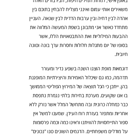
באופן אישי, למרות המילים היפות, הבירבורים האלה
משאירים אותי עמום ואינני מצליח להבחין בתוכם בין
אהדה לבין דחיה ובין ערבות הדדית לבין שנאה. העניין
מתחדד כאשר אני מתבונן בשפת המעשה המלווה את
ההבעות המילוליות ואת ההתבטאויות הללו, אשר
בסופו של יום מתגלות חלולות וחסרות ערך בונה וכוונה
חיובית.
דוגמאות מופת הוצגו השנה בשפע נדיר ומעורר
תדהמה, כמו גם שיכלול האמירות והיצירתיות המופגנת
בהן. ייתכן כי הכל תוצאה של המירוץ הפוליטי הממושך
בו אנו שקועים. מערכת בחירות בלתי נגמרת נתפסת
כבר כמחלה כרונית ובה מתחשל המלל אשר נזרק ללא
אחריות ומתפזר בעזרת רוח העידן. שמענו למשל אין
ספור התייחסויות להוויתנו וראינו כמה וכמה פרסומות
על מודלים משפחתיים. הדגמים השונים כונו "נכונים"