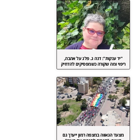
"יד ענקות": דנה ג. פלג על אהבה,
ריפוי ומה שקורה כשמפסיקים להדחיק
מצעד הגאווה במצפה רמון ייערך גם