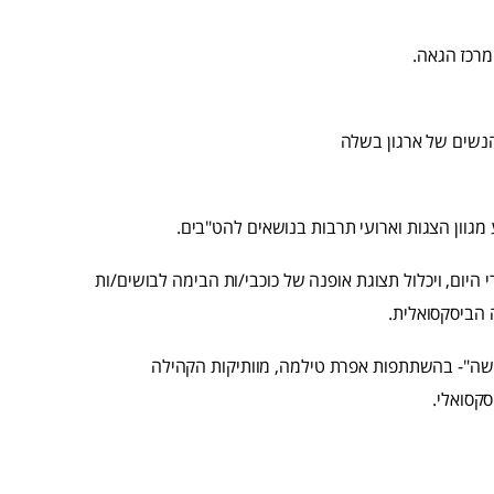
המרכז הגאה.
הנשים של ארגון בשלה
מגוון הצגות וארועי תרבות בנושאים להט"בים.
י של שיתוף פעולה זה יתקיים ביום שישי, 2.6, בצהרי היום, ויכלול תצוגת אופנה של כוכבי/ות הבימה לבושים/ות
 הביסקסואלית.
 אשה"- בהשתתפות אפרת טילמה, מוותיקות הקהילה
קסואלי.