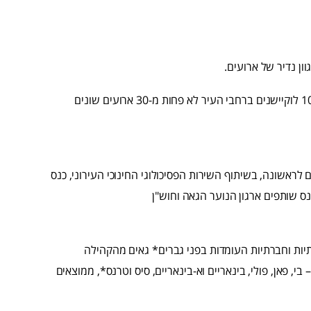
המרכז הגאה גן-מאיר ת"א, האחראי על הפקות התרבות, יקיים ב-10 לוקיישנים ברחבי העיר לא פחות מ-30 ארועים שונים
ראשונה, בשיתוף השירות הפסיכולוגי החינוכי העירוני, כנס
כנס שותפים ארגון הנוער הגאה וחוש"ן
תיות וחברתיות העומדות בפני גברים* גאים מהקהילה
י, פאן, פולי, בינאריים וא-בינאריים, סיס וטרנס*, ממוצאים