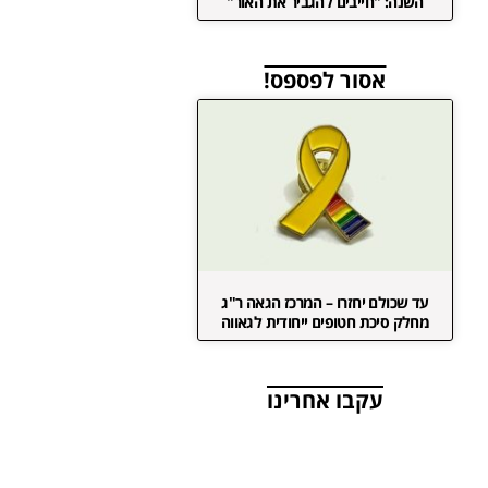
השנה: "חייבים להגביר את האור"
אסור לפספס!
עד שכולם יחזרו – המרכז הגאה ר"ג
מחלק סיכת חטופים ייחודית לגאווה
עקבו אחרינו