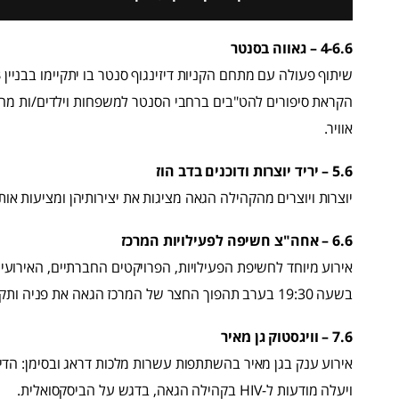
4-6.6 – גאווה בסנטר
שיתוף פעולה עם מתחם הקניות דיזינגוף סנטר בו יתקיימו בבניין B (נושא מצעד הגאווה
הקראת סיפורים להט"בים ברחבי הסנטר למשפחות וילדים/ות מהקה
אוויר.
5.6 – יריד יוצרות ודוכנים בדב הוז
יוצרות ויוצרים מהקהילה הגאה מציגות את יצירותיהן ומציעות אות
6.6 – אחה"צ חשיפה לפעילויות המרכז
אירוע מיוחד לחשיפת הפעילויות, הפרויקטים החברתיים, האירועים
בשעה 19:30 בערב תהפוך החצר של המרכז הגאה את פניה ותקיים טורניר נשים בהוקי אוויר
7.6 – וויגסטוק גן מאיר
אירוע ענק בגן מאיר בהשתתפות עשרות מלכות דראג ובסימן: הדיוות
ויעלה מודעות ל-HIV בקהילה הגאה, בדגש על הביסקסואלית.