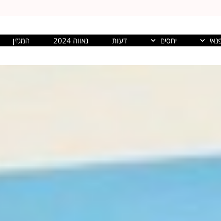
נאי
יחסים
דעות
גאווה 2024
המגזין