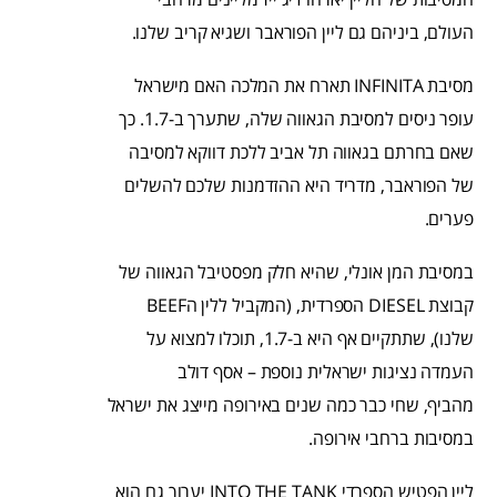
העולם, ביניהם גם ליין הפוראבר ושגיא קריב שלנו.
מסיבת INFINITA תארח את המלכה האם מישראל
עופר ניסים למסיבת הגאווה שלה, שתערך ב-1.7. כך
שאם בחרתם בגאווה תל אביב ללכת דווקא למסיבה
של הפוראבר, מדריד היא ההזדמנות שלכם להשלים
פערים.
במסיבת המן אונלי, שהיא חלק מפסטיבל הגאווה של
קבוצת DIESEL הספרדית, (המקביל ללין הBEEF
שלנו), שתתקיים אף היא ב-1.7, תוכלו למצוא על
העמדה נציגות ישראלית נוספת – אסף דולב
מהביף, שחי כבר כמה שנים באירופה מייצג את ישראל
במסיבות ברחבי אירופה.
ליין הפטיש הספרדי INTO THE TANK יערוך גם הוא