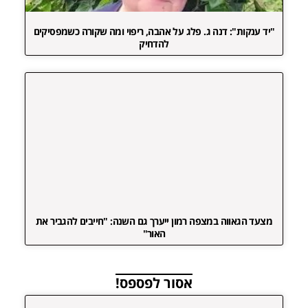
"יד ענקות": דנה ג. פלג על אהבה, ריפוי ומה שקורה כשמפסיקים
להדחיק
מצעד הגאווה במצפה רמון ייערך גם השנה: "חייבים להגביר את
האור"
אסור לפספס!