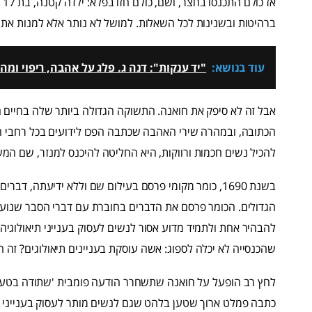
אז
ברהיטות ובשנינות לכל השאלות. למושל לא נותר אלא למנות א
עוד בנושא:
"יד ענקות": דנה ג. פלג על אהבה, ריפוי ו
אבל זה לא סיפק את חואנה. התשוקה הגדולה ביותר שלה בחיים ה
הכתובה, ובמהרה שירי האהבה שכתבה הפכו לידועים בכל רחבי ה
להכיל נשים חכמות ורווקות, היא החליטה להיכנס למנזר, שם המשי
בשנת 1690, כומר מקומי פרסם בעילום שם וללא ידיעתה,
הגדולים. הכומר פרסם את הדברים בחוברת עם דברי הסבר שנועד
להבהיר אחת ולתמיד מדוע אסור לנשים לעסוק בענייני תיאולוגי
שהכנסייה לא יכלה לספוג: אשה עוסקת בעניינים תיאולוגים? זה הר
לחץ רב הופעל על חואנה שתשחרר הודעה פומבית 'שתודה בטעות
כתבה פמלט ארוך שטען בלהט שגם לנשים מותר לעסוק בענייני 