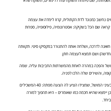
משפחתה, שם פיתחה תשוקה עזה ללימודים, תשוקה שלא
ים נחשב כמנוגד לדת הקתולית, קרוז לימדה את עצמה
 קראה שם הכל בשקיקה: אסטרונומיה, פילוסופיה, ספרות
לשלוח את חואנה לדרכה, ושלחה אותה להתגורר במקסיקו סיטי. תקוותה
חדשה) ושם תמצא לעצמה חתן.
המושל והפכה במהרה לאחת מהמשרתות החביבות עליה. שמה
פה, והשירים שלה הלכו לפניה.
המצב בו אישה מסתובבת בארמון ומביעה את דעתה לא מצא חן בעיני המושל, שמצידו הציע לה הצעה מפתה: 40 המשכילים
כן יימצא שהיא חכמה כמו שאומרים – היא תהפוך למורה
ביחד.