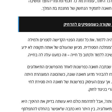
 כולם התכנסו בחצר, ושם, כולם חזו בפלא: ילדה קטנה, בת 17 לכל היותר, עומדת מול כל חכמי ומלומדי החצר ומשיבה
ת חואנה לתפקיד הנחשק של מחנכת בת המלך.
מה שקורה כשמפסיקים להדחיק
יה ללמוד. את כל זמנה הפנוי הקדישה לספרים ולמילה
ממלכה הספרדית. מכיוון שהעולם של אותה תקופה לא ידע
כה ללמוד ולכתוב כל חייה – וזה כמעט עלה לה בחייה.
 דברים שכתבה חואנה כפרשנות לאחד מהפרשנים התיאולוגים
ו להבהיר מדוע חואנה שוגה, כשהכוונה המוצהרת היתה
ה. אך עצם העיסוק בפרשנות של חואנה היה סטירת לחי
י בניגוד לחוק.
ה', אבל לתדהמת כולם היא עשתה בדיוק את ההיפך: היא
תיאולוגיה. בין היתר היא כתבה ש"אפשר בהחלט להתפלסף