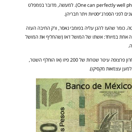
בזמן הכנת ארוחת ערב" ( One can perfectly well philosophize while cooking supper). למעשה, מדובר בפמפלט
ים לפני הספרג'יסטיות ויתר חבריהן.
. כומר שהעז להגן עליה בפומבי נאסר, ורק החיבה העזה
ה אחת במיוחד: אשתו של המושל דאז (שהחליף את המושל
.
היום נחשבת קרוז לאחת הגיבורות של מקסיקו, ועד ספטמבר האחרון פרצופה עיטר שטרות של 200 פיזו (אז הוחלף השטר,
למען עצמאות מקסיקו).