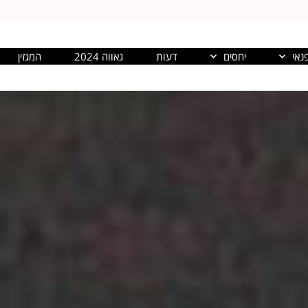
נאי
יחסים
דעות
גאווה 2024
המגזין