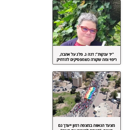
"יד ענקות": דנה ג. פלג על אהבה,
ריפוי ומה שקורה כשמפסיקים להדחיק
מצעד הגאווה במצפה רמון ייערך גם