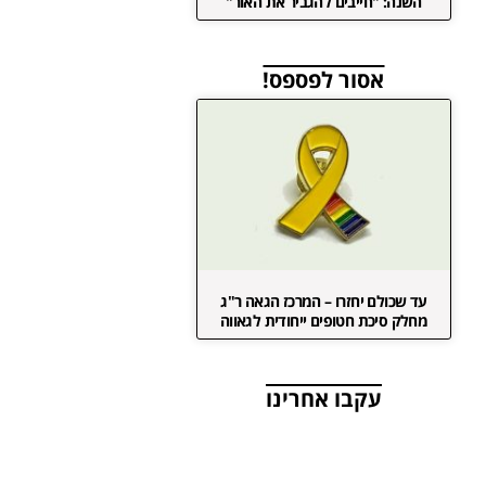
השנה: "חייבים להגביר את האור"
אסור לפספס!
עד שכולם יחזרו – המרכז הגאה ר"ג
מחלק סיכת חטופים ייחודית לגאווה
עקבו אחרינו