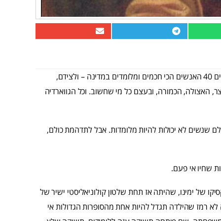
דמיינו רגע את עצמכן בגיל 17. דמיינו שמולכן, בשורה אחת, יושבים 40 האנשים הכי חכמים ומלומדים במדינה – ולצידם,
, האצולה, הכמורה, ובעצם כל מי שחשוב. וכל הגווארדיה
ולם שנשים לא יכולות להיות מלומדות. אבל לתדהמת כולם,
ת שחיו אי פעם.
ספרד החדשה' (מקסיקו של ימינו, שהיתה אז תחת שלטון קולוניאליסטי ישיר של
 לא רמז שהילדה תגדל להיות אחת מהסופרות הגדולות אי