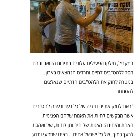
במקביל, חילקו הפעילים עלונים בתיבות הדואר ובהם
מסר ללהט"בים דתיים וחרדים הנמצאים בארון,
במטרה לחזק את הלהט"בים ה
דתיים שנאלצים
להסתתר.
"באנו לחזק את ידיו וידיה של כל נער ונערה להט"בים
אשר מבקשים לחיות את האמת שלהם הפנימית
האחת והיחידה: האמת של חיה ותן לחיות, של ואהבת
לרעך כמוך, של כל ישראל אחים… רצינו שתדעי ותדע