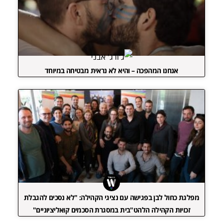
אנחנו המהפכה – והיא לא נראית מבטיחה במיוחד
מפלגת כחול לבן בפגישה עם נציגי הקהילה: "לא נסכים להגבלת
זכויות הקהילה הלהט"בית במסגרת הסכמים קואליציוניים"