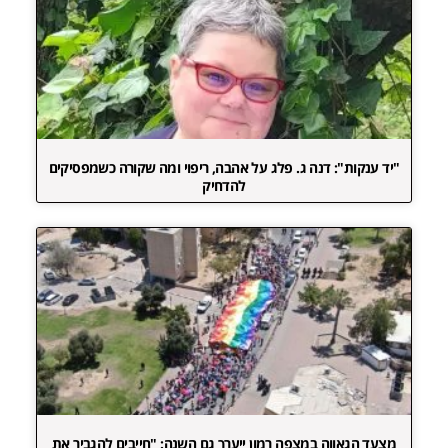
"יד ענקות": דנה ג. פלג על אהבה, ריפוי ומה שקורה כשמפסיקים
להדחיק
מצעד הגאווה במצפה רמון ייערך גם השנה: "חייבים להגביר את