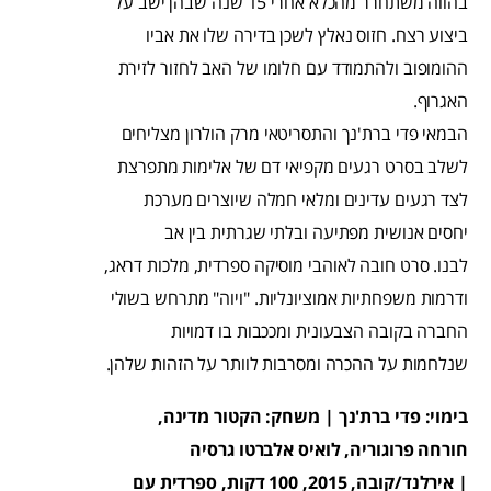
בהווה משתחרר מהכלא אחרי 15 שנה שבהן ישב על
ביצוע רצח. חזוס נאלץ לשכן בדירה שלו את אביו
ההומופוב ולהתמודד עם חלומו של האב לחזור לזירת
האגרוף.
הבמאי פדי ברת'נך והתסריטאי מרק הולרון מצליחים
לשלב בסרט רגעים מקפיאי דם של אלימות מתפרצת
לצד רגעים עדינים ומלאי חמלה שיוצרים מערכת
יחסים אנושית מפתיעה ובלתי שגרתית בין אב
לבנו. סרט חובה לאוהבי מוסיקה ספרדית, מלכות דראג,
ודרמות משפחתיות אמוציונליות. "ויוה" מתרחש בשולי
החברה בקובה הצבעונית ומככבות בו דמויות
שנלחמות על ההכרה ומסרבות לוותר על הזהות שלהן.
בימוי: פדי ברת'נך |
משחק: הקטור מדינה,
חורחה פרוגוריה, לואיס אלברטו גרסיה
|
אירלנד/קובה, 2015, 100 דקות, ספרדית עם