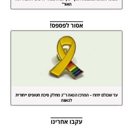
האור"
אסור לפספס!
עד שכולם יחזרו – המרכז הגאה ר"ג מחלק סיכת חטופים ייחודית
לגאווה
עקבו אחרינו