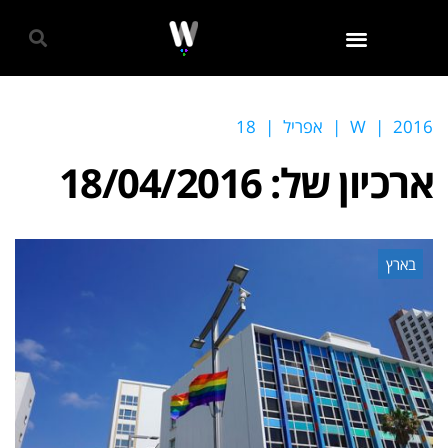
גאווה 2024
2016
|
W
|
אפריל
|
18
ארכיון של:
18/04/2016
בארץ