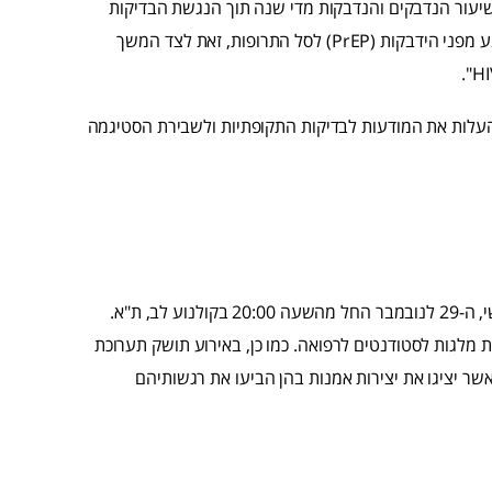
ים ברורים להורדת שיעור הנדבקים והנדבקות מדי שנה תוך הנגשת הבדיקות
המהירות והאנונימיות לכל חלקי האוכלוסייה והכנסת הטיפול המונע מפני הידבקות (PrEP) לסל התרופות, זאת לצד המשך
להעלות את המודעות לבדיקות התקופתיות ולשבירת הסטיגמה
יתקיים ביום חמישי, ה-29 לנובמבר החל מהשעה 20:00 בקולנוע לב, ת"א.
 מלגות לסטודנטים לרפואה. כמו כן, באירוע תושק תערוכת
לום "State of the ART" של שמונה אמנים החיים עם HIV, אשר יציגו את יצירות אמנות בהן הביעו את רגשותיהם