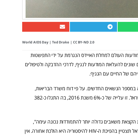
World AIDS Day
|
Ted Drake
|
CC BY-ND 2.0
ת מודעות העולם למחלת האיידס הנגרמת על ידי התפשטות
ארועים שונים להעלאת המודעות לנגיף, לדרכי ההדבקה ולטיפולים
יהם של החיים עם הנגיף.
ה במספר הנשאים החדשים. על פי דוח משרד הבריאות,
בשנת 2017 התגלו בישראל 405 נשאי ונשאיות HIV חדשים בישראל. זו עלייה של כ-6% משנת 2016, בה התגלו כ-382
דשים בשנת 2017 מדאיגה ומחייבת הקצאת משאבים גדולה יותר להתמודדות נכונה עימה",
אמר עו"ד חן שמילו, מנכ"ל הועד למלחמה באיידס, "במקום שישראל תצטיין בהפיכת ה-HIV להיסטוריה היא הולכת אחורה. אין