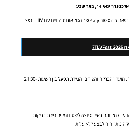
כל מה שרציתם לדעת על HIV/ איידס. ד"ר דניאל גרופל, רופא במרפאת איידס סורוקה, יספר הכול אודות החיים עם HIV וינפץ
TL?
ניידת בדיקות ל-HIV תעבור במקומות החמים בעיר: בעיר העתיקה, מועדון הברקה והפורום. הניידת תפעל בין השעות 21:30-
ה להעלות מודעות וכדי לעודד אנשים לביצוע בדיקת HIV, הוועד למלחמה באיידס יוצא לשטח ומקים ניידת בדיקות