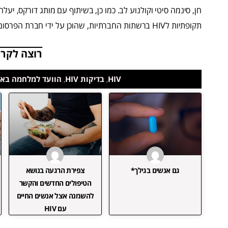
חן, סינמה סיטי וקולנוע לב. כמו כן, בשיתוף עם מותג דורקס, יע
תקופתיות לHIV ברשתות החברתיות, שהוכן על ידי חברת הפרסום 'לעומק התודעה'.
רוצה לקרו
HIV
,
בדיקות HIV
,
הוועד למלחמה באי
גם אנשים בגילך*
צפירת הרגעה בנושא
הטיפולים החדשים והקשר
להשמנה אצל אנשים החיים
עם HIV‏