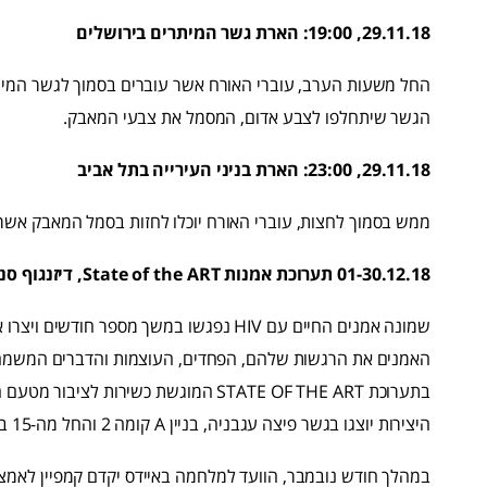
29.11.18, 19:00: הארת גשר המיתרים בירושלים
החל משעות הערב, עוברי האורח אשר עוברים בסמוך לגשר המיתרי
הגשר שיתחלפו לצבע אדום, המסמל את צבעי המאבק.
29.11.18, 23:00: הארת בניני העירייה בתל אביב
ממש בסמוך לחצות, עוברי האורח יוכלו לחזות בסמל המאבק אשר יצ
01-30.12.18 תערוכת אמנות State of the ART, דיזנגוף סנטר
שמונה אמנים החיים עם HIV נפגשו במשך מספר 
האמנים את הרגשות שלהם, הפחדים, העוצמות והדברים המשמחי
היצירות יוצגו בגשר פיצה עגבניה, בניין A קומה 2 והחל מה-15 בדצמבר, יוצגו במתחם הגלריה בקומה 1-.
במהלך חודש נובמבר, הוועד למלחמה באיידס יקדם קמפיין לאמצע