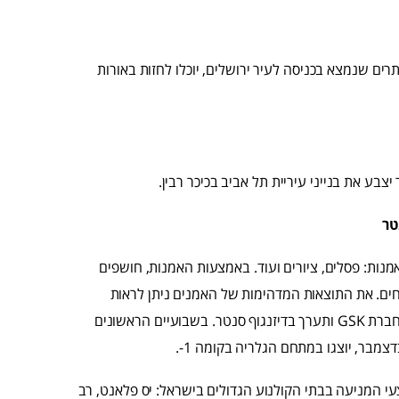
ם שנמצא בכניסה לעיר ירושלים, יוכלו לחזות באורות
בע את בנייני עיריית תל אביב בכיכר רבין.
חודשים ויצרו אמנות: פסלים, ציורים ועוד. באמצעות האמנות, חושפים
ם. את התוצאות המדהימות של האמנים ניתן לראות
בתערוכת STATE OF THE ART המוגשת כשירות לציבור מטעם חברת GSK ותערך בדיזנגוף סנטר. בשבועיים הראשונים
י המניעה בבתי הקולנוע הגדולים בישראל: יס פלאנט, רב