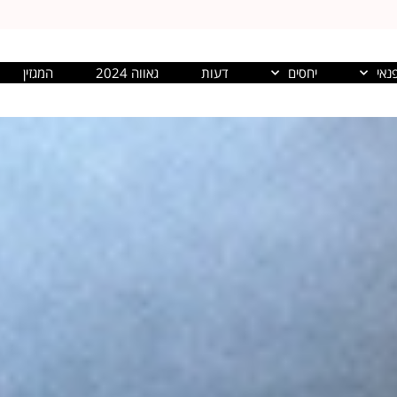
נאי
יחסים
דעות
גאווה 2024
המגזין