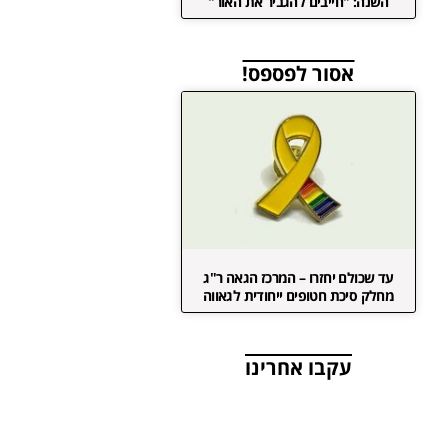
השנה: "חייבים להגביר את האור"
אסור לפספס!
עד שכולם יחזרו – המרכז הגאה ר"ג
מחלק סיכת חטופים ייחודית לגאווה
עקבו אחרינו