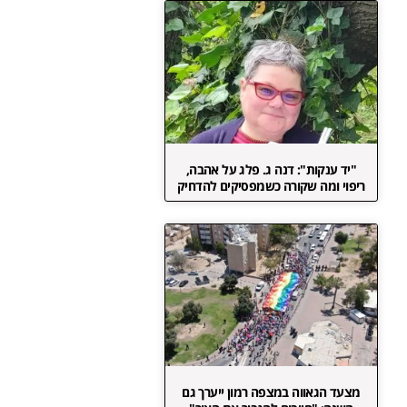
"יד ענקות": דנה ג. פלג על אהבה,
ריפוי ומה שקורה כשמפסיקים להדחיק
מצעד הגאווה במצפה רמון ייערך גם