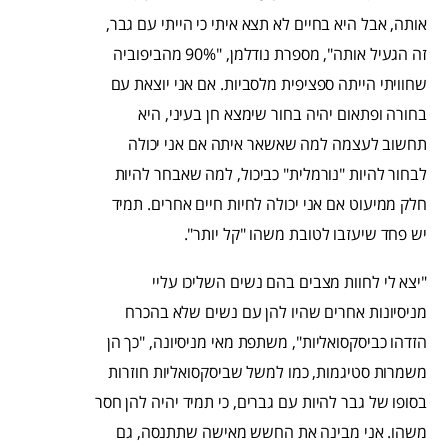
אותה, אבל היא בחיים לא תצא איתי כי הייתי עם גבר,
זה הגעיל אותה", מספרת נודלמן, "90% מהביפוביה
שחוויתי הייתה ספציפית מלסביות. אם אני יוצאת עם
בחורה ופתאום יהיה בחור שימצא חן בעיני, היא
תחשוב לעצמה למה שאשאר איתה אם אני יכולה
לבחור להיות "נורמלית" כביכול, למה שאבחר להיות
חלק ממיעוט אם אני יכולה לחיות חיים אחרים. תמיד
יש פחד שיעזבו לטובת משהו "קל יותר".
"יצא לי לחוות מצבים בהם נשים השליכו עליי
מניסיונות אחרים שהיו להן עם נשים שלא בהכרח
הזדהו כביסקסואליות", משתפת מאי מניסיונה, "כך הן
משמרות סטיגמות, כמו למשל שביסקסואליות חוזרות
בסופו של גבר להיות עם גברים, כי תמיד יהיה להן חסר
משהו. אני מבינה את החשש מאישה שתתנסה, גם