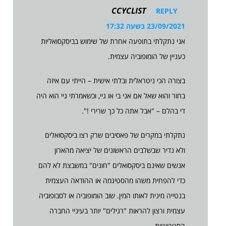
CCYCLIST
REPLY
23/09/2021 בשעה 17:32
אני נתקלתי בתופעה אחרת של שימוש בביסקסואליות
כעניין של הומופוביה עצמית.
בצורה הכי ניטראלית ובלתי אישית – הייתי עם איזה
בחור והוא שאל אם אני בי או גיי, וכשאמרתי גיי הוא היה
די בהלם – "אבל אתה כל כך שרירי !".
נתקלתי במקרים של פאסיבים שרק רצו ביסקסואלים
ולא נדיר שבשלבים הראשונים של יציאה מהארון
אנשים שאינם ביסקסואלים "חונים" במשבצת לא להם
כדי להפחית משהו מהסטיגמה או ההודאה העצמית
בנטייה מינית לאותו המין. שוב הומופוביה או לסבופוביה
עצמית ורצון להראות "רגילים" יותר בעיניי החברה
הסטרייטית.