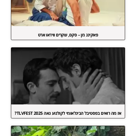
פאקינג מן – סקס, שקרים ווידאו ארט
אז מה רואים בפסטיבל הבינלאומי לקולנוע גאה TLVFEST 2025?