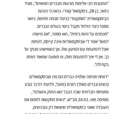
"התגובות הכי אלימות מגיעות מגברים הומואים", מעיד
ניזאר, בן 28, ביסקסואל קווירי. נראה כי הזהות
הביסקסואלית "מותקפת" כביכול מכמה חזיתות. ניזאר
מספר כיצד הזלזול מקבל ביטוי בעולם הגברים.
"מגחכים על זהות ביסית", הוא מספר, "אם מישהו
למשל יאמר לי שביסקסואליות אינה קיימת, לפחות
אוכל להתעמת עם הטיעון שלו. אך כשמישהו מגחך על
כך, אין לי איך להתעמת מולו, וזו תופעה שמאוד רווחת
בקהילה".
"רווחת תפיסה שלפיה גברים הם מה שביסקסואלים
(נשים וגברים כאחד) רוצים בפועל, ולדעתי הדבר נובע
מתפיסה חברתית שבה הגבר הוא החזק והשולט",
מוסיפה מאי, בת 24 מב"ש, "נשים מתקשות לתפוס את
העובדה שאני ביסקסואלית שיוצאת רק עם נשים,