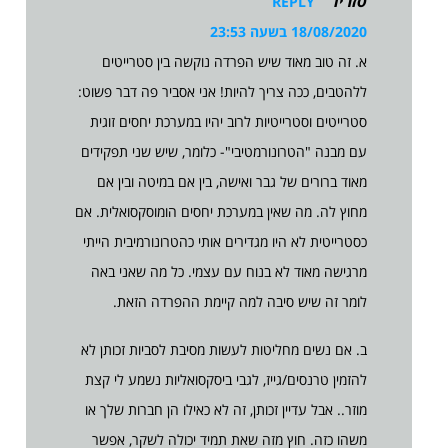
סזריו
REPLY
18/08/2020 בשעה 23:53
א. זה טוב מאוד שיש הפרדה נוקשה בין סטרייטים
ללהטבים, ככה צריך להיות! אני אסביר פה דבר פשוט:
סטרייטים וסטרייטיות לרוב יהיו במערכת יחסים זוגית
עם מבנה "הטרונורמטיבי"- כלומר, שיש שני תפקידים
מאוד ברורים של גבר ואישה, בין אם במיטה ובין אם
מחוץ לה. מה שאין במערכת יחסים הומוסקסואלית. אם
כסטרייטית לא היו מגדירים אותי כהטרונורמיבית הייתי
מרגישה מאוד לא בנוח עם עצמי. כל מה שאני באה
לומר זה שיש סיבה למה קיימת ההפרדה הזאת.
ב. אם נשים מחליטות לעשות מסיבת לסביות זכותן לא
להזמין טרנסים/גייז, לגבי ביסקסואליות נשמע לי קצת
מוזר.. אבל עדיין זכותן, זה לא כאילו הן חברות שלך או
משהו כזה. חוץ מזה שאת תמיד יכולה לשקר, אפשר