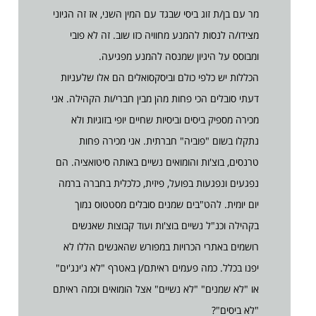
מר עם בן/ת זוג ביסי שבגד עם המין השני, אז זה הגיוני
מצידו/ה לנסות להמנע מחוויה כזו שוב. זה לא פובי
ומבוסס על היגיון שמנסה להמנע מפגיעה.
הכללות יש כלפי כולם וביסקסואלים הם אלו שלעניות
דעתי סובלים הכי פחות מהן מבין חברי/ות הקהילה. אני
מכירה מספיק ביסים וביסיות שחיים יופי בזוגיות ולא
נתקלו בשום "פוביה" חברתית. אני מכירה פחות
טרנסים, בוצ'ות והומואים נשיים באותה סיטואציה. הם
נפגעים ונפגעות בפועל, פיזית, כלכלית בחברה ברמה
יום יומית. להט"בים שמנים סובלים מסטטוס נמוך
בקהילה וכנ"ל נשיים בוצ'ות ועוד קבוצות שאנשים
רושמים באתרי הכרויות במפורש שהאנשים הללו לא
יפנו בכלל. כמה פעמים ראיתם/ן באטרף "לא ג'ינג'ים"
או "לא שמנים" "לא נשיים" אצל הומואים וכמה ראיתם
"לא ביסים"?