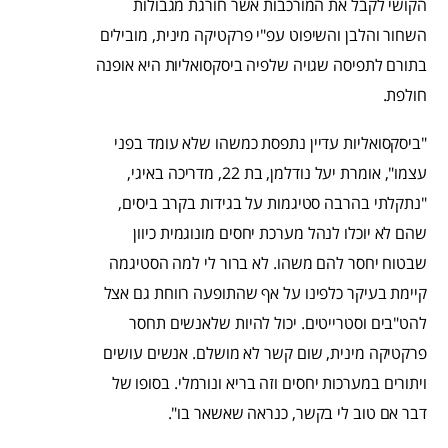
הקושי לקבל את המורכבות אשר חורגת מגבולות
השחור והלבן והשיפוט עפ"י פרקטיקה מינית, מובילים
בתורם לתפיסה שגויה שלפיה ביסקסואליות היא אופנה
חולפת.
"ביסקסואליות עדיין נתפסת כמשהו שלא עומד בפני
עצמו", אומרת יעל נודלמן, בת 22, מדריכה באיגי,
"נתקלתי בהרבה סטיגמות על בגידות בקרב ביסים,
שהם לא יוכלו לנהל מערכת יחסים מונוגמית כיוון
שבטוח יחסר להם משהו. לא ברור לי למה הסטיגמה
קיימת בעיקר כלפינו על אף שהתופעה רווחת גם אצל
להט"בים וסטרייטים. יכול להיות שלאנשים תחסר
פרקטיקה מינית, שום קשר לא מושלם. אנשים עושים
ויתורים במערכות יחסים וזה בריא ונורמלי. בסופו של
דבר אם טוב לי בקשר, כנראה שאשאר בו".