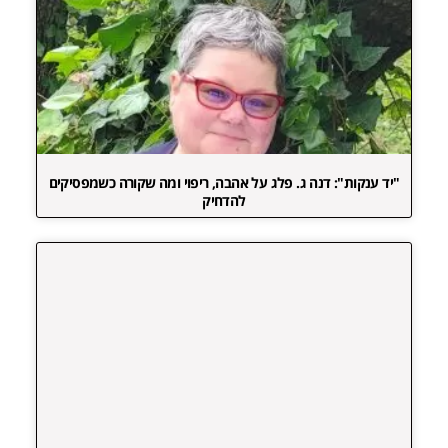
"יד ענקות": דנה ג. פלג על אהבה, ריפוי ומה שקורה כשמפסיקים
להדחיק