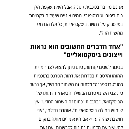
אמנם מדובר בכוכבית קטנה, אבל היא משקפת הלך
רוח ביפובי וטרנסופובי. ממים ציניים שעולים בקבוצות
בפייסבוק על דמויות ביסקסואליות, כל אלו הם חלק
מהשיח הזה".
"אחד הדברים החשובים הוא נראות
וייצוגים ביסקסואליים"
בניגוד לשנים קודמות, כיום ניתן למצוא לצד דמויות
ההומו והלסבית בסדרות את דמות הטרנס בתוכניות
כמו "טרנספרנט" ו"כתום זה השחור החדש", אך נראה
כי ניצני השינוי טרם הבשילו והביאו את דמותו של
הביסקסואל. "בתכנית "כתום זה השחור החדש" אין
שימוש במילה ביסקסואליות", אומרת נודלמן, "אני
חושבת שהיה עדיף אם היו אומרים אותה במקום
להשאיר את הדמויות נתונות לפרשנות. עם זאת,