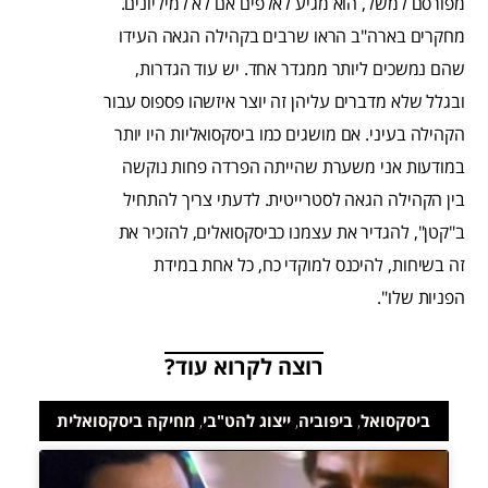
מפורסם למשל, הוא מגיע לאלפים אם לא למיליונים.
מחקרים בארה"ב הראו שרבים בקהילה הגאה העידו
שהם נמשכים ליותר ממגדר אחד. יש עוד הגדרות,
ובגלל שלא מדברים עליהן זה יוצר איזשהו פספוס עבור
הקהילה בעיני. אם מושגים כמו ביסקסואליות היו יותר
במודעות אני משערת שהייתה הפרדה פחות נוקשה
בין הקהילה הגאה לסטרייטית. לדעתי צריך להתחיל
ב"קטן", להגדיר את עצמנו כביסקסואלים, להזכיר את
זה בשיחות, להיכנס למוקדי כח, כל אחת במידת
הפניות שלו".
רוצה לקרוא עוד?
ביסקסואל
,
ביפוביה
,
ייצוג להט"בי
,
מחיקה ביסקסואלית