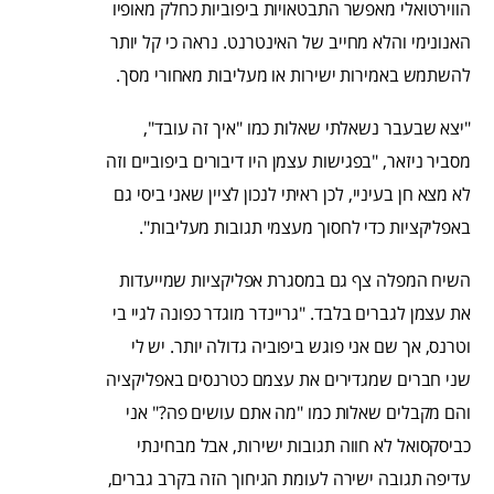
הווירטואלי מאפשר התבטאויות ביפוביות כחלק מאופיו
האנונימי והלא מחייב של האינטרנט. נראה כי קל יותר
להשתמש באמירות ישירות או מעליבות מאחורי מסך.
"יצא שבעבר נשאלתי שאלות כמו "איך זה עובד",
מסביר ניזאר, "בפגישות עצמן היו דיבורים ביפוביים וזה
לא מצא חן בעיניי, לכן ראיתי לנכון לציין שאני ביסי גם
באפליקציות כדי לחסוך מעצמי תגובות מעליבות".
השיח המפלה צף גם במסגרת אפליקציות שמייעדות
את עצמן לגברים בלבד. "גריינדר מוגדר כפונה לגיי בי
וטרנס, אך שם אני פוגש ביפוביה גדולה יותר. יש לי
שני חברים שמגדירים את עצמם כטרנסים באפליקציה
והם מקבלים שאלות כמו "מה אתם עושים פה?" אני
כביסקסואל לא חווה תגובות ישירות, אבל מבחינתי
עדיפה תגובה ישירה לעומת הגיחוך הזה בקרב גברים,