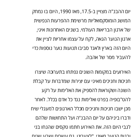
יום ההבנ"ה מצויין ב-17.5, מאז 1990, היום בו נמחק
המושג הומוסקסואליות מרשימת ההפרעות הנפשית
של ארגון הבריאות העולמי. בשנים האחרונות איגי,
ארגון הנוער הגאה, לקח על עצמו אחריות לציין את
היום הזה בארץ ולאגד סביבו תנועות נוער נוספות כדי
להעביר מסר של אהבה.
האירועים במקומות השונים נפתחו בתערוכה שיצרו
חניכות וחניכים מאיגי עם יצירות שמדברות על קבלת
השונה ושקוראות להספיק את האלימות על רקע
להט"בופיה בפרט ואלימות נגד כל אדם בכלל. לאחר
מכן ישבו חניכות וחניכים מכלל הארגונים למעגלי שיח
ודברו ביניהם על יום ההבנ"ה ועל התחושות שלהם
לגבי היום הזה. את האירוע חתמו טקסים שהנחו בני
ובנות הנוער מאיגי. "לצערינו, גם עשרים ושבע שנים