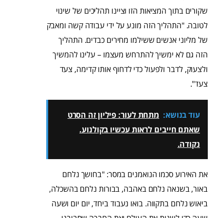
שקורים בתוך המציאות הזו וציינו תהליכים של שינוי
לטובה. "התהליך הזה מונע על ידי עבודה קשה ומאבק
של מליוני אנשים ששילמו מחירים כבדים. התהליך
הזה גם לא ימשיך להתרחש מעצמו – עלינו להמשיך
ולצעוק, לדבר ולפעול כדי לדחוף אותו קדימה, צעד
צעד".
עוד בנושא:
מתחת לעור: פיליון זה הסרט
שאתם חייבים לראות עכשיו בקולנוע.
נקודה.
את האירוע סכמו הנואמנים במסר: "בחושך נלחם
באור, בשנאה נלחם באהבה, בבורות נלחם בהשכלה,
ביאוש נלחם בתקווה. בואו נעבוד ביחד, יום יום ושעה