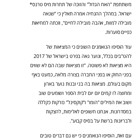
משתתפת "האח הגדול" והזוכה של תחרות מיס טרנס*
ישראל. במהלך ההנחיה אמרה תאלין כי "שנאה
מובילה למוות, אהבה מובילה לחיים", וזכתה למחיאות
כפיים סוערות.
עוד הוסיפו הנואמנים השונים כי המציאות של
להט"בים בכלל, ונוער גאה בפרט בישראל של 2017
היא מציאות לא פשוטה. "זו מציאות שבה הם לא שווים
בפני החוק או בפני החברה בצורה מלאה, כמעט באף
מקום בעולם. מציאות בה בני ובנות נוער בארון
ומחוצה לו קמים יום יום לבית הספר ושומעים שוב
ושוב את המילים "הומו" ו"קוקסינל" נזרקות כקללה
במסדרונות. אנחנו חשופים לאלימות, להצקות
ולבריונות ברשת על בסיס קבוע".
עם זאת, הוסיפו הנואמנים כי יש גם דברים טובים