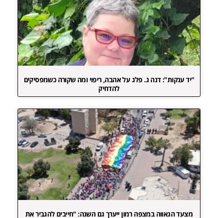
"יד ענקות": דנה ג. פלג על אהבה, ריפוי ומה שקורה כשמפסיקים
להדחיק
מצעד הגאווה במצפה רמון ייערך גם השנה: "חייבים להגביר את