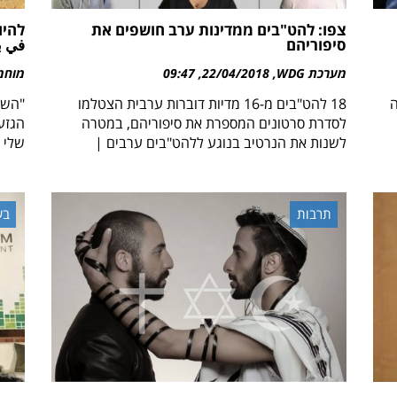
צפו: להט"בים ממדינות ערב חושפים את
להיו
סיפוריהם
في بل
מערכת WDG
22/04/2018
09:47
מוחמד
ה
18 להט"בים מ-16 מדיות דוברות ערבית הצטלמו
"השם
לסדרת סרטונים המספרת את סיפוריהם, במטרה
הגזע
לשנות את הנרטיב בנוגע ללהט"בים ערבים |
שלי 
תרבות
בע