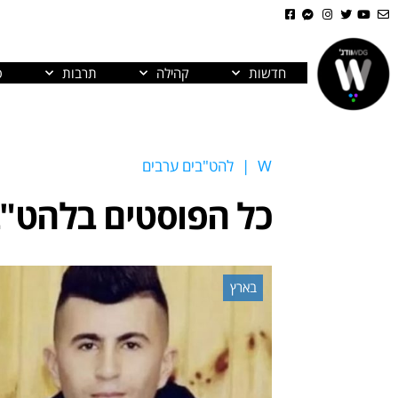
חדשות
קהילה
תרבות
פ
W
|
להט"בים ערבים
כל הפוסטים ב
להט"ב
בארץ