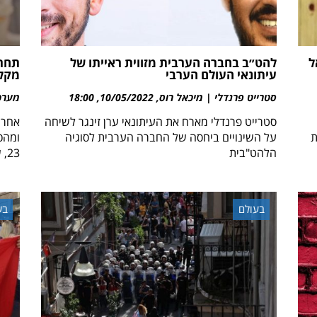
ל
להט״ב בחברה הערבית מזווית ראייתו של
תחרו
עיתונאי העולם הערבי
מקלט
סטרייט פרנדלי | מיכאל רוס
10/05/2022
18:00
מערכת 
סטרייט פרנדלי מארח את העיתונאי ערן זינגר לשיחה
אחרי
ת
על השינויים ביחסה של החברה הערבית לסוגיה
ומהכפ
הלהט"בית
23, שהוא רוצה להקים
בעולם
בע