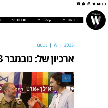
חדשות
קהילה
תרבות
פ
2023
|
W
|
נובמבר
ארכיון של:
נובמבר 2023
מגזין