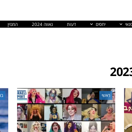
נאי
יחסים
דעות
גאווה 2024
המגזין
ראשי
בא